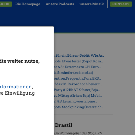
Die Homepage
unsere Podcasts
unsere Musik
AUDIO
CONTACT
Latest Blogs
» Zehn Vokabeln für ein Börsen-Debüt: Wie As...
te weiter nutze,
» Österreich-Depots: Etwas fester (Depot Kom...
» Börsegeschichte 6.8.: Extremes zu CPI Euro...
und
» Nachlese: Linda Simhofer (audio cd.at)
Thema sind
» PIR-News zu Kontron, Frequentis, Porr, BKS...
linen in
» ATX steuert auf das 28. Rekordhoch heuer z...
nformationen
,
eute und
» Wiener Börse Party #1215: ATX fester, Baja...
e Einwilligung
um einen
» Wiener Börse zu Mittag stärker: Bajaj Mobi...
.a. Ralf
» ATX-Trends: AT&S, Lenzing, voestalpine ...
» Österreich-Depots: Stockpicking Österreich...
Christian Drastil
s es tun.
Der Namensgeber des Blogs. Ich