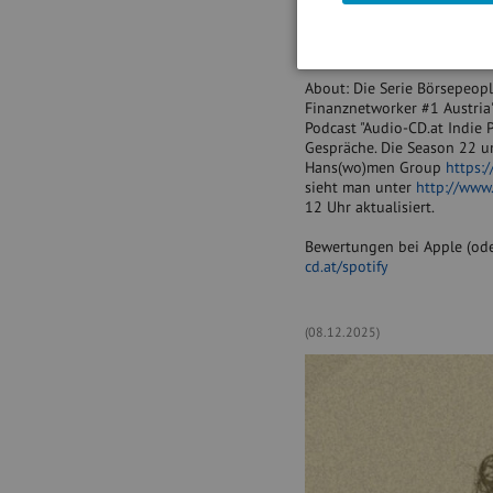
Zum Glück gibt es Codara: 
Gesetzesänderungen und Geri
und gewinnen Zeit für Ihre 
About: Die Serie Börsepeople
Finanznetworker #1 Austria
Podcast "Audio-CD.at Indie 
Gespräche. Die Season 22 um
Hans(wo)men Group
https:
sieht man unter
http://www.
12 Uhr aktualisiert.
Bewertungen bei Apple (ode
cd.at/spotify
(08.12.2025)