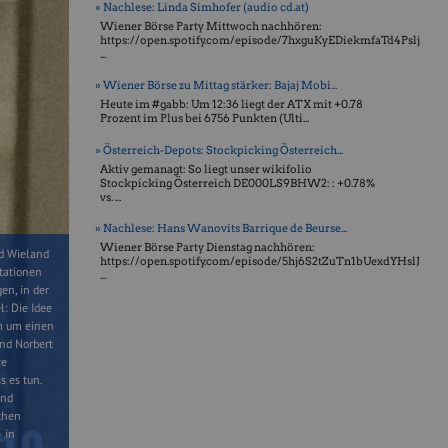
» Nachlese: Linda Simhofer (audio cd.at)
Wiener Börse Party Mittwoch nachhören:
https://open.spotify.com/episode/7hxguKyEDiekmfaTd4Pslj
...
» Wiener Börse zu Mittag stärker: Bajaj Mobi...
Heute im #gabb: Um 12:36 liegt der ATX mit +0.78
Prozent im Plus bei 6756 Punkten (Ulti...
» Österreich-Depots: Stockpicking Österreich...
Aktiv gemanagt: So liegt unser wikifolio
Stockpicking Öster­reich DE000LS9BHW2: : +0.78%
vs. ...
» Nachlese: Hans Wanovits Barrique de Beurse...
Wiener Börse Party Dienstag nachhören:
d Wieland
https://open.spotify.com/episode/5hj6S2tZuTn1bUexdYHslJ
Stationen
...
en, in der
l: Die Idee
em um einen
und Norbert
ve
 es tun.
und
ichen
 in