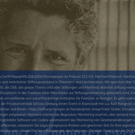
ode/2m9frWqoqLW8cZbEqOGiz7Börsepeople im Podcast S22/10: Manfred Wieland - Manfre
n und mehrfacher Stiftungsvorstand in Österreich und Liechtenstein. Wir sprechen über 
UBS, die ZKB; das grosse Thema sind aber Stiftungen und Manfreds Aktivität stiftung-nextg
ziplinen in der Tradition einer Manufaktur zur Stiftungsveredelung gebündelt wird. Zie
ls sinnstiftende und zukunftsträchtige Institution für Familien zu festigen. Es geht zud
er Privatuniversität Schloss Seeburg, einen Event in Eisenstadt mit u.a. Ralf Rangnick 
hlon und Boxen. https://stiftung-nextgen.at Hans(wo)men Group Fresh Global Disrupti
lungen aufgepasst! Niemand möchte das Regulatory Monitoring machen, aber jemand muss
KI-gestützte Software von Codara automatisiert das Monitoring von Gesetzesänderungen 
e effizienter, reduzieren Sie Legal-Compliance-Risiken und gewinnen Zeit für Ihre eigentl
f codara.com. About: Die Serie Börsepeople des Podcasters Christian Drastil, der im Q4/24