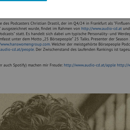
Die KI-gestützte Software von Codara automatisiert das Monitoring von
chtsurteilen. So arbeiten Sie effizienter, reduzieren Sie Legal-Complianc
eigentlichen Aufgaben. Mehr Infos gibt es auf codara.com.
 des Podcasters Christian Drastil, der im Q4/24 in Frankfurt als "Finflue
" ausgezeichnet wurde, findet im Rahmen von
http://www.audio-cd.at
und
Podcasts" statt. Es handelt sich dabei um typische Personality- und Werd
fasst unter dem Motto „25 Börsepeople“ 25 Talks. Presenter der Season 2
//www.hanswomengroup.com.
Welcher der meistgehörte Börsepeople Podca
audio-cd.at/people.
Der Zwischenstand des laufenden Rankings ist tages
r auch Spotify) machen mir Freude:
http://www.audio-cd.at/apple
http:/