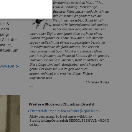
funktioniere nach dem Motto "Trial,
Error & Learning". Mehrjährige
e-Risiken
Business Pläne passen einfach nicht zu
mir. Zu schnell (ver)ändert sich die
Welt, in der wir leben. Damit bin ich
ncer &
wohl nicht konzernkompatibel sondern
 dem
lieber ein alter Jungunternehmer. Ein
lupenreiner Digital Immigrant ohne auch nur einen
egang-
Funken Programmier-Know-How, aber - wie manche
2 ist die
sagen - vielleicht mit einem ausgeprägten Gespür für
st ist,
Geschäftsmodelle, die funktionieren. Der Versuch,
aktuell um
Finanzmedien mit Sport, Musik und schrägen Ideen
positiv aufzuladen, um Financial Literacy für ein grosses
Publikum spannend zu machen, steht im Mittelpunkt.
Diese Dinge sind mein Berufsleben und ich arbeite
/www.audio-
gerne. Der Blog soll u.a. zeigen, wie alles
zusammenhängt und welches Bigger Picture
angestrebt wird.
Christian Drastil
>>
Weitere Blogs von Christian Drastil
» Österreich-Depots: Etwas fester (Depot Kom...
Aktiv gemanagt: So liegt unser wikifolio
Stockpicking Öster­reich DE000LS9BHW2: +0.04%
vs. la...