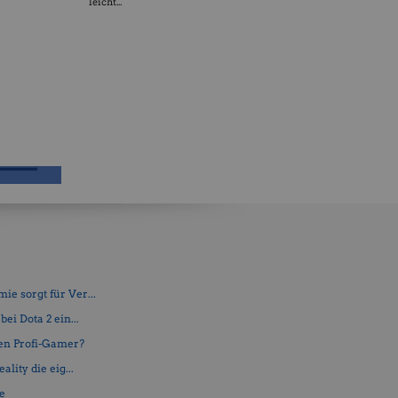
leicht...
e sorgt für Ver...
ei Dota 2 ein...
en Profi-Gamer?
lity die eig...
fe