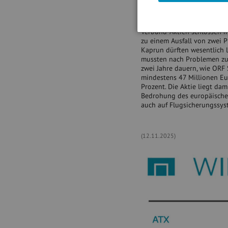
aber noch nicht im Kurs ent
Restrukturierungsschritte a
Verbund-Aktien schlossen m
zu einem Ausfall von zwei 
Kaprun dürften wesentlich l
mussten nach Problemen zum
zwei Jahre dauern, wie ORF 
mindestens 47 Millionen Eur
Prozent. Die Aktie liegt da
Bedrohung des europäische
auch auf Flugsicherungssyst
(12.11.2025)