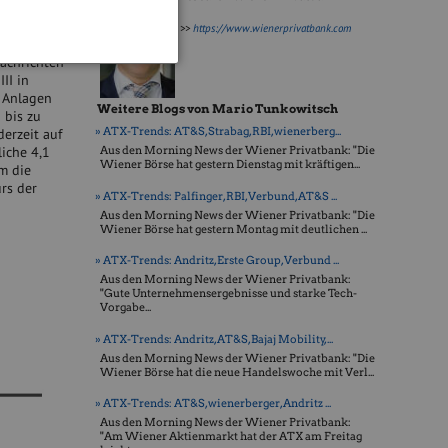
 und
>>
https://www.wienerprivatbank.com
achrichten
II in
n Anlagen
Weitere Blogs von Mario Tunkowitsch
 bis zu
» ATX-Trends: AT&S, Strabag, RBI, wienerberg...
erzeit auf
iche 4,1
Aus den Morning News der Wiener Privatbank: "Die
Wiener Börse hat gestern Dienstag mit kräftigen...
m die
rs der
» ATX-Trends: Palfinger, RBI, Verbund, AT&S ...
Aus den Morning News der Wiener Privatbank: "Die
Wiener Börse hat gestern Montag mit deutlichen ...
» ATX-Trends: Andritz, Erste Group, Verbund ...
Aus den Morning News der Wiener Privatbank:
"Gute Unternehmensergebnisse und starke Tech-
Vorgabe...
» ATX-Trends: Andritz, AT&S, Bajaj Mobility,...
Aus den Morning News der Wiener Privatbank: "Die
Wiener Börse hat die neue Handelswoche mit Verl...
» ATX-Trends: AT&S, wienerberger, Andritz ...
Aus den Morning News der Wiener Privatbank:
"Am Wiener Aktienmarkt hat der ATX am Freitag