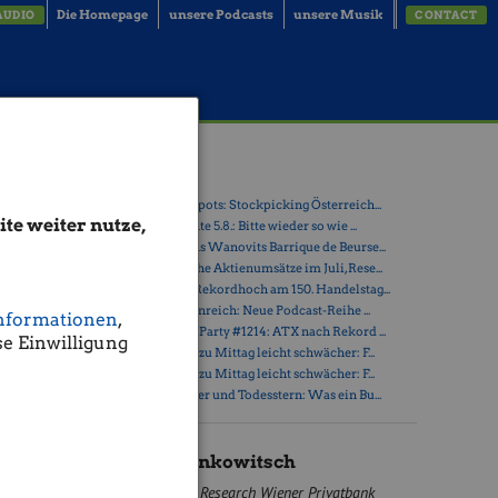
Die Homepage
unsere Podcasts
unsere Musik
AUDIO
CONTACT
Latest Blogs
» Österreich-Depots: Stockpicking Österreich...
te weiter nutze,
n
» Börsegeschichte 5.8.: Bitte wieder so wie ...
nkten. Der
» Nachlese: Hans Wanovits Barrique de Beurse...
kten. Der
» PIR-News: Hohe Aktienumsätze im Juli, Rese...
sen in
» ATX erreicht Rekordhoch am 150. Handelstag...
neue
» Drastil & Seltenreich: Neue Podcast-Reihe ...
nformationen
,
tands
» Wiener Börse Party #1214: ATX nach Rekord ...
e Einwilligung
ahlreiche
» Wiener Börse zu Mittag leicht schwächer: F...
ienstag
» Wiener Börse zu Mittag leicht schwächer: F...
n und OMV
» Zwischen Polier und Todesstern: Was ein Bu...
Verlierer
ziel für
Mario Tunkowitsch
bnisse
aten seien
Research Wiener Privatbank