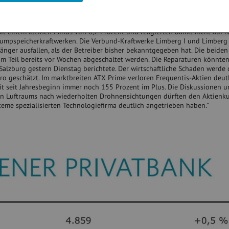
halten. Hier steuere Andritz aufgrund der sehr erfolgreichen Wachstums-
uf ein Rekordjahr nach dem anderen zu, heißt es in der Analyse.
it einem kleinen Minus von 0,2 Prozent und reagierten damit nicht auf N
Pumpspeicherkraftwerken. Die Verbund-Kraftwerke Limberg I und Limberg I
änger ausfallen, als der Betreiber bisher bekanntgegeben hat. Die beide
 Teil bereits vor Wochen abgeschaltet werden. Die Reparaturen könnten
Salzburg gestern Dienstag berichtete. Der wirtschaftliche Schaden werde d
o geschätzt. Im marktbreiten ATX Prime verloren Frequentis-Aktien deutl
mit seit Jahresbeginn immer noch 155 Prozent im Plus. Die Diskussionen u
n Luftraums nach wiederholten Drohnensichtungen dürften den Aktienku
eme spezialisierten Technologiefirma deutlich angetrieben haben."