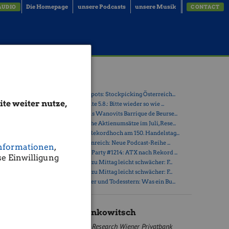
Die Homepage
unsere Podcasts
unsere Musik
AUDIO
CONTACT
oup,
Latest Blogs
» Österreich-Depots: Stockpicking Österreich...
te weiter nutze,
» Börsegeschichte 5.8.: Bitte wieder so wie ...
» Nachlese: Hans Wanovits Barrique de Beurse...
kaum
» PIR-News: Hohe Aktienumsätze im Juli, Rese...
,68 Punkte
» ATX erreicht Rekordhoch am 150. Handelstag...
 Insgesamt
» Drastil & Seltenreich: Neue Podcast-Reihe ...
 von
nformationen
,
» Wiener Börse Party #1214: ATX nach Rekord ...
 OMV einen
e Einwilligung
» Wiener Börse zu Mittag leicht schwächer: F...
» Wiener Börse zu Mittag leicht schwächer: F...
iere um 2,2
» Zwischen Polier und Todesstern: Was ein Bu...
negativen
len die
Mario Tunkowitsch
t. Tief im
Research Wiener Privatbank
 Prozent.