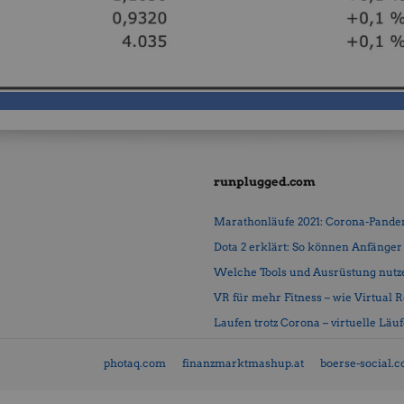
runplugged.com
Marathonläufe 2021: Corona-Pandemi
Dota 2 erklärt: So können Anfänger b
Welche Tools und Ausrüstung nutz
VR für mehr Fitness – wie Virtual Rea
Laufen trotz Corona – virtuelle Läu
photaq.com
finanzmarktmashup.at
boerse-social.