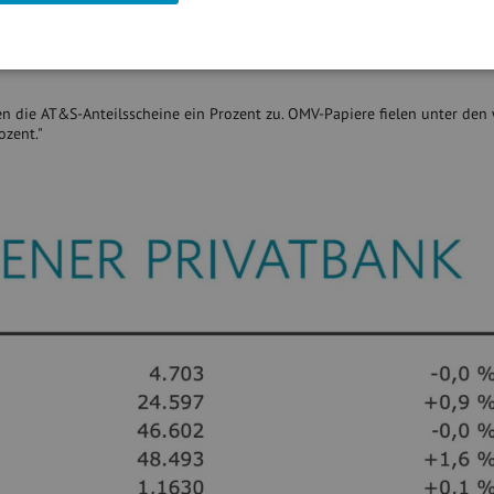
 den Vortagesabschlägen weitere Gewinnmitnahmen zu sehen und die Tit
ahresauftakt liegen die Titel des Technologieunternehmens in Summe beach
n die AT&S-Anteilsscheine ein Prozent zu. OMV-Papiere fielen unter den
zent."