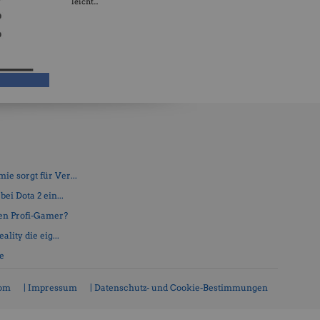
leicht...
e sorgt für Ver...
ei Dota 2 ein...
en Profi-Gamer?
lity die eig...
fe
com
| Impressum
| Datenschutz- und Cookie-Bestimmungen