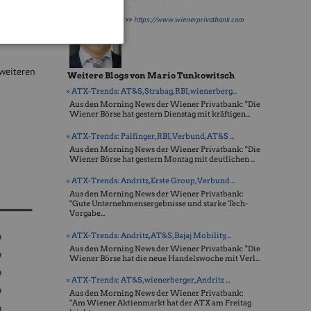
>>
https://www.wienerprivatbank.com
el büßten
tliche fast
 weiteren
Weitere Blogs von Mario Tunkowitsch
» ATX-Trends: AT&S, Strabag, RBI, wienerberg...
Aus den Morning News der Wiener Privatbank: "Die
Wiener Börse hat gestern Dienstag mit kräftigen...
» ATX-Trends: Palfinger, RBI, Verbund, AT&S ...
Aus den Morning News der Wiener Privatbank: "Die
Wiener Börse hat gestern Montag mit deutlichen ...
» ATX-Trends: Andritz, Erste Group, Verbund ...
Aus den Morning News der Wiener Privatbank:
"Gute Unternehmensergebnisse und starke Tech-
Vorgabe...
» ATX-Trends: Andritz, AT&S, Bajaj Mobility,...
Aus den Morning News der Wiener Privatbank: "Die
Wiener Börse hat die neue Handelswoche mit Verl...
» ATX-Trends: AT&S, wienerberger, Andritz ...
Aus den Morning News der Wiener Privatbank:
"Am Wiener Aktienmarkt hat der ATX am Freitag