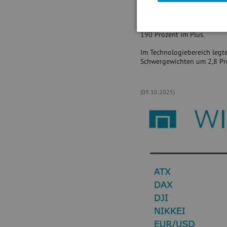
Bei Frequentis gab es nach
4,3 Prozent ein. Seit dem J
190 Prozent im Plus.
Im Technologiebereich legte
Schwergewichten um 2,8 Pro
(09.10.2025)