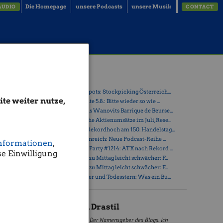
Die Homepage
unsere Podcasts
unsere Musik
AUDIO
CONTACT
l)
Latest Blogs
» Österreich-Depots: Stockpicking Österreich...
te weiter nutze,
epot haben
» Börsegeschichte 5.8.: Bitte wieder so wie ...
Bei voest
» Nachlese: Hans Wanovits Barrique de Beurse...
» PIR-News: Hohe Aktienumsätze im Juli, Rese...
» ATX erreicht Rekordhoch am 150. Handelstag...
cht hat
» Drastil & Seltenreich: Neue Podcast-Reihe ...
nformationen
,
» Wiener Börse Party #1214: ATX nach Rekord ...
e Einwilligung
» Wiener Börse zu Mittag leicht schwächer: F...
 deutlich
» Wiener Börse zu Mittag leicht schwächer: F...
» Zwischen Polier und Todesstern: Was ein Bu...
ne ist,
l stark
Christian Drastil
ie Kurse.
Der Namensgeber des Blogs. Ich