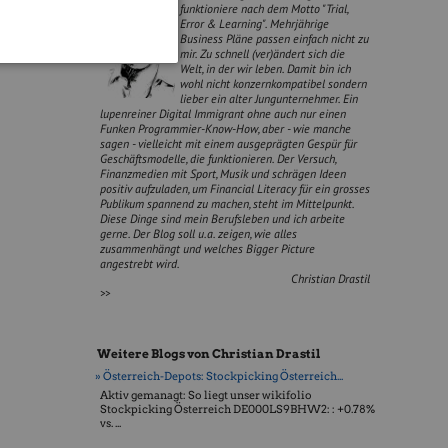
funktioniere nach dem Motto "Trial,
Error & Learning". Mehrjährige
l, findet
Business Pläne passen einfach nicht zu
mir. Zu schnell (ver)ändert sich die
Welt, in der wir leben. Damit bin ich
wohl nicht konzernkompatibel sondern
lieber ein alter Jungunternehmer. Ein
lupenreiner Digital Immigrant ohne auch nur einen
Funken Programmier-Know-How, aber - wie manche
sagen - vielleicht mit einem ausgeprägten Gespür für
Geschäftsmodelle, die funktionieren. Der Versuch,
Finanzmedien mit Sport, Musik und schrägen Ideen
positiv aufzuladen, um Financial Literacy für ein grosses
Publikum spannend zu machen, steht im Mittelpunkt.
Diese Dinge sind mein Berufsleben und ich arbeite
gerne. Der Blog soll u.a. zeigen, wie alles
zusammenhängt und welches Bigger Picture
angestrebt wird.
Christian Drastil
>>
Weitere Blogs von Christian Drastil
» Österreich-Depots: Stockpicking Österreich...
Aktiv gemanagt: So liegt unser wikifolio
Stockpicking Öster­reich DE000LS9BHW2: : +0.78%
vs. ...