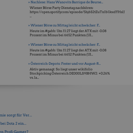
» Nachlese: Hans Wanovits Barrique de Beurse...
Wiener Börse Party Dienstag nachhören:
https://open.spotify.com/episode/5hj6S2tZuTn1bUexdYHslJ
...
» Wiener Börse zu Mittag leicht schwächer: F...
Heute im #gabb: Um 11:27 liegt der ATX mit -0.08
Prozent im Minus bei 6652 Punkten (Ul...
» Wiener Börse zu Mittag leicht schwächer: F...
Heute im #gabb: Um 11:27 liegt der ATX mit -0.08
Prozent im Minus bei 6652 Punkten (Ul...
» Österreich-Depots: Fester und vor August-R...
Aktiv gemanagt: So liegt unser wikifolio
Stockpicking Öster­reich DE000LS9BHW2: +0.26%
vs. la...
e sorgt für Ver...
ei Dota 2 ein...
en Profi-Gamer?