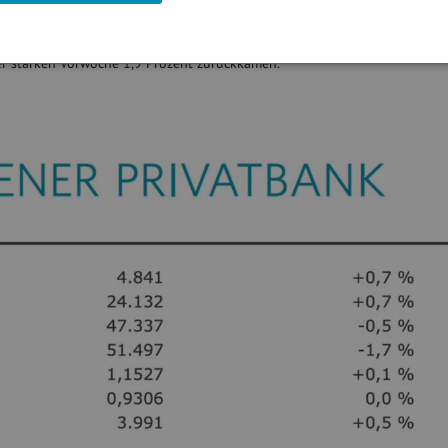
Barclays hoben als Reaktion ihr Kursziel leicht an und bekräftigten ihre 
e Gewinne verzeichneten Papiere der Branchenkolleginnen BAWAG, die 1
en. Unter den übrigen Schwergewichten legten Verbund und OMV bis zu 
er starken Vorwoche 1,9 Prozent zurückkamen."