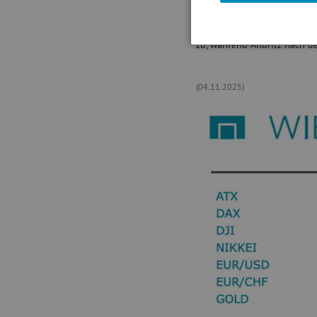
zugelegt. Die Analysten der 
Weight"-Empfehlung. Weiter
höher aus dem Handel ging
zu, während Andritz nach d
(04.11.2025)