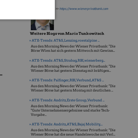
"Equal
,8 Prozent
>>
https://www.wienerprivatbank.com
2,3 Prozent
Weitere Blogs von Mario Tunkowitsch
» ATX-Trends: AT&S, Lenzing, voestalpine ...
Aus den Morning News der Wiener Privatbank: "Die
Börse Wien hat sich gestern Mittwoch mit Gewinn...
» ATX-Trends: AT&S, Strabag, RBI, wienerberg...
Aus den Morning News der Wiener Privatbank: "Die
Wiener Börse hat gestern Dienstag mit kräftigen...
» ATX-Trends: Palfinger, RBI, Verbund, AT&S ...
Aus den Morning News der Wiener Privatbank: "Die
Wiener Börse hat gestern Montag mit deutlichen ...
» ATX-Trends: Andritz, Erste Group, Verbund ...
Aus den Morning News der Wiener Privatbank:
"Gute Unternehmensergebnisse und starke Tech-
Vorgabe...
» ATX-Trends: Andritz, AT&S, Bajaj Mobility,...
Aus den Morning News der Wiener Privatbank: "Die
Wiener Börse hat die neue Handelswoche mit Verl...