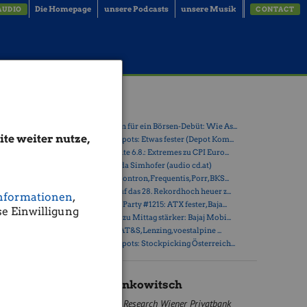
Die Homepage
unsere Podcasts
unsere Musik
AUDIO
CONTACT
Latest Blogs
» Zehn Vokabeln für ein Börsen-Debüt: Wie As...
te weiter nutze,
in den
» Österreich-Depots: Etwas fester (Depot Kom...
 Das
» Börsegeschichte 6.8.: Extremes zu CPI Euro...
tieg um
» Nachlese: Linda Simhofer (audio cd.at)
» PIR-News zu Kontron, Frequentis, Porr, BKS...
eine
» ATX steuert auf das 28. Rekordhoch heuer z...
nformationen
,
den USA und
» Wiener Börse Party #1215: ATX fester, Baja...
e Einwilligung
nn etwa die
» Wiener Börse zu Mittag stärker: Bajaj Mobi...
ahlen die
» ATX-Trends: AT&S, Lenzing, voestalpine ...
ch. Die
» Österreich-Depots: Stockpicking Österreich...
Michael
Hersteller
Mario Tunkowitsch
en ihre
lick stark
Research Wiener Privatbank