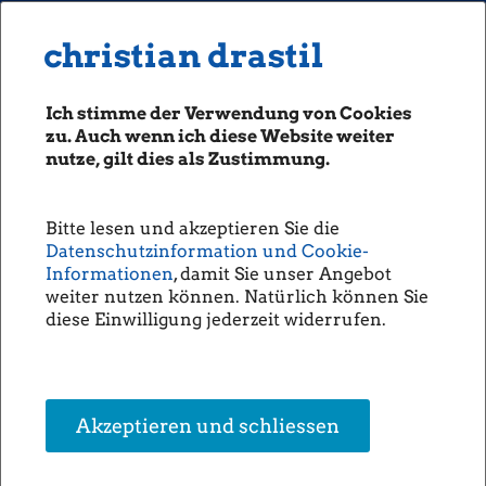
MENU
Seiten: 0 heute/
christian drastil
christian drastil
CLASSICS
boerse-social.com
Ich stimme der Verwendung von Cookies
Magazine
zu. Auch wenn ich diese Website weiter
Fachhefte
nutze, gilt dies als Zustimmung.
Börsebrief
boersegeschichte.at
Gastbeitrag,
Gastbeiträge geben nicht unbedingt die
Bitte lesen und akzeptieren Sie die
Meinung der Redaktion wieder.
sportgeschichte.at
Datenschutzinformation und Cookie-
photaq.com
Informationen
, damit Sie unser Angebot
weiter nutzen können. Natürlich können Sie
openingbell.eu
30.08.2022
diese Einwilligung jederzeit widerrufen.
Eigentlich wenn Sie mit dem Spielen im Online Casino anfangen, kann es
etwas ängstlich sein. Sie können aber selbst alle Risiken minimieren
AUDIO
Ohne Risiko um das Echtgeld spielen
Die Homepage
unsere Podcasts
Zahlreiche Menschen würden gerne Glücksspiele in
neue Casinos
Akzeptieren und schliessen
ausprobieren, haben aber Angst davor, dieses Vergnügen zu
unsere Musik
versuchen, da sie denken, sie könnten ihr Geld verlieren. Natürlich
gibt es solche Situationen, aber das ist eher die Ausnahme, wenn