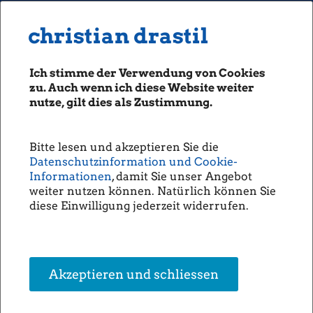
MENU
Seiten: 0 heute/
christian drastil
christian drastil
CLASSICS
boerse-social.com
Ich stimme der Verwendung von Cookies
Magazine
zu. Auch wenn ich diese Website weiter
Fachhefte
nutze, gilt dies als Zustimmung.
Börsebrief
boersegeschichte.at
02.03.2022
Bitte lesen und akzeptieren Sie die
Heute vor 42 Jahren feierte der grosse #toniinnauer in der
sportgeschichte.at
Datenschutzinformation und Cookie-
@schweiz #engelberg den 2. von eigentlich "nur" 2 #weltcupsiegen
photaq.com
Informationen
, damit Sie unser Angebot
im @fisskijumping . Das Bild zeigt ihn mit unserer #openingbell
htttp://www.openingbell.eu und dem Claim #chooseoptimism
weiter nutzen können. Natürlich können Sie
openingbell.eu
#olympia1976 #businessathlete @skijumpingandskialpin.fan
diese Einwilligung jederzeit widerrufen.
AUDIO
Die Homepage
Empfohlenes
unsere Podcasts
Akzeptieren und schliessen
unsere Musik
Aktien-Chooser BSN
Useletter