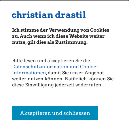
MENU
Seiten: 0 heute/
christian drastil
christian drastil
CLASSICS
boerse-social.com
Ich stimme der Verwendung von Cookies
Magazine
zu. Auch wenn ich diese Website weiter
Fachhefte
nutze, gilt dies als Zustimmung.
Espresso-Themen, 22.11.: Andritz,
Börsebrief
Mayr-Melnhof, OMV, Raiffeisen,
boersegeschichte.at
voestalpine (Christian Drastil)
Bitte lesen und akzeptieren Sie die
sportgeschichte.at
Datenschutzinformation und Cookie-
photaq.com
Informationen
, damit Sie unser Angebot
weiter nutzen können. Natürlich können Sie
openingbell.eu
diese Einwilligung jederzeit widerrufen.
AUDIO
Die Homepage
unsere Podcasts
Guten Morgen, liebe Leser!
Akzeptieren und schliessen
unsere Musik
Der Dow Jones verschlechterte sich um 2,1 Prozent auf 11.547,31 Punkte, in
Wien gab es einen der grössten Kursverluste des Jahres und einen
Indexschlusswert nur noch knapp über 1700 Punkten. Aber vielleicht gibt es