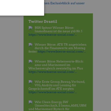
>>
Werfen Sie einen Exclusivblick auf unser
neues Layout.
Twitter Drastil
BSN Spitout Wiener Börse:
Immofinanz ist die neue ytd-Nr.1
https://www.boerse-social.com/...
Wiener Börse: ATX TR angetrieben
durch die Finanzwerte am Montag
fester
https://www.boerse-social.com/...
Wiener Börse Nebenwerte-Blick:
ams und Marinomed im
Wochenvergleich zweistellig im Plus
https://www.boerse-social.com/...
Wie Erste Group, Bawag, Verbund,
VIG, Andritz und Lenzing für
Gesprächsstoff im ATX sorgten
https://www.boerse-social.com/...
Wie Cleen Energy, SW
Umwelttechnik, S Immo, AMS, UBM
und Marinomed Biotech für