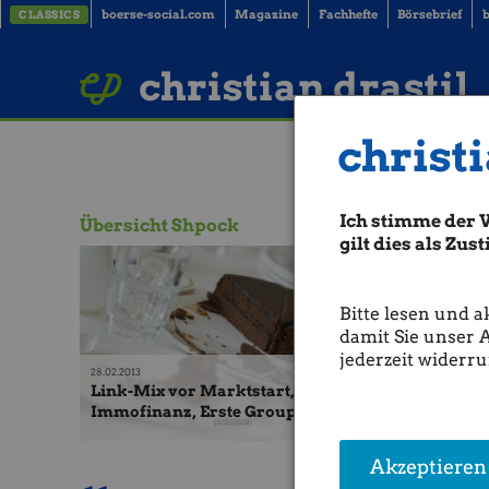
boerse-social.com
Magazine
Fachhefte
Börsebrief
b
CLASSICS
LinkedIn
Imprint
BUCH BESTELLEN
christian drastil
christi
Ich stimme der 
Übersicht Shpock
gilt dies als Zu
Bitte lesen und a
damit Sie unser 
jederzeit widerru
28.02.2013
24.10.2012
Link-Mix vor Marktstart, 28.2.: ams,
Shpock:
Immofinanz, Erste Group, ...
Armin S
Akzeptieren