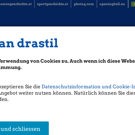
oersegeschichte.at
sportgeschichte.at
photaq.com
openingbell.eu
an drastil
Verwendung von Cookies zu. Auch wenn ich diese Websi
stimmung.
kzeptieren Sie die
Datenschutzinformation und Cookie-I
Angebot weiter nutzen können. Natürlich können Sie dies
fen.
 App-Vorstellung durch
trbac
 und schliessen