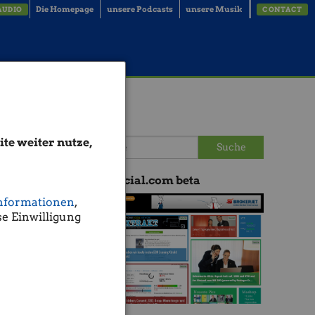
Die Homepage
unsere Podcasts
unsere Musik
AUDIO
CONTACT
te weiter nutze,
Suche
boerse-social.com beta
nformationen
,
e Einwilligung