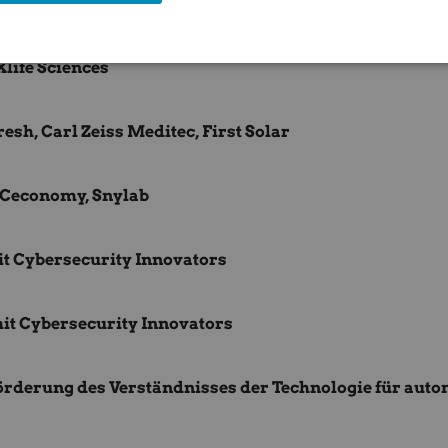
in
life Sciences
sh, Carl Zeiss Meditec, First Solar
, Ceconomy, Snylab
mit Cybersecurity Innovators
mit Cybersecurity Innovators
rderung des Verständnisses der Technologie für aut