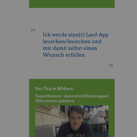
“
Ich werde eine(r) Lauf-App
lauschen/launchen und
mir damit selbst einen
Wunsch erfüllen
”
Der Tag in Bildern
Tagesthemen - dazu wird Runplugged
2014 immer gehören