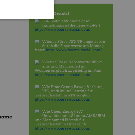
Twitter Drastil
BSN Spitout Wiener Börse:
Immofinanz ist die neue ytd-Nr.1
https://www.boerse-social.com/...
Wiener Börse: ATX TR angetrieben
durch die Finanzwerte am Montag
fester
https://www.boerse-social.com/...
Wiener Börse Nebenwerte-Blick:
ams und Marinomed im
Wochenvergleich zweistellig im Plus
https://www.boerse-social.com/...
Wie Erste Group, Bawag, Verbund,
VIG, Andritz und Lenzing für
Gesprächsstoff im ATX sorgten
https://www.boerse-social.com/...
Wie Cleen Energy, SW
Umwelttechnik, S Immo, AMS, UBM
onome
und Marinomed Biotech für
Gesprächsstoff in Österreich
https://www.boerse-social.com/...