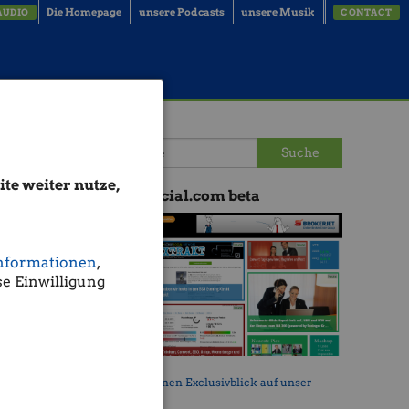
Die Homepage
unsere Podcasts
unsere Musik
AUDIO
CONTACT
Suche
te weiter nutze,
boerse-social.com beta
nformationen
,
e Einwilligung
Werfen Sie einen Exclusivblick auf unser
neues Layout.