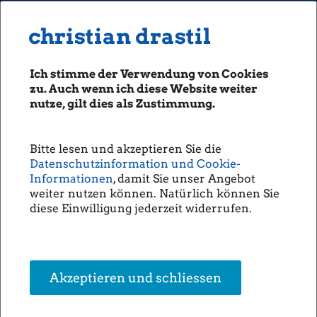
MENU
Seiten: 0 heute/
christian drastil
christian drastil
CLASSICS
boerse-social.com
Ich stimme der Verwendung von Cookies
Magazine
zu. Auch wenn ich diese Website weiter
Fachhefte
nutze, gilt dies als Zustimmung.
Börsebrief
07.09.2015
boersegeschichte.at
Fachheft 36
Bitte lesen und akzeptieren Sie die
sportgeschichte.at
Datenschutzinformation und Cookie-
photaq.com
Informationen
, damit Sie unser Angebot
weiter nutzen können. Natürlich können Sie
openingbell.eu
Fachheft 36 PDF
diese Einwilligung jederzeit widerrufen.
Download
AUDIO
Die Homepage
unsere Podcasts
Akzeptieren und schliessen
unsere Musik