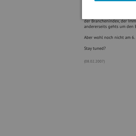
Bleibt die Frage, wie es n
Thema, wir hören, dass das 
der Branchenindex, der Immo
andererseits gehts um den B
Aber wohl noch nicht am 6.
Stay tuned?
(08.02.2007)