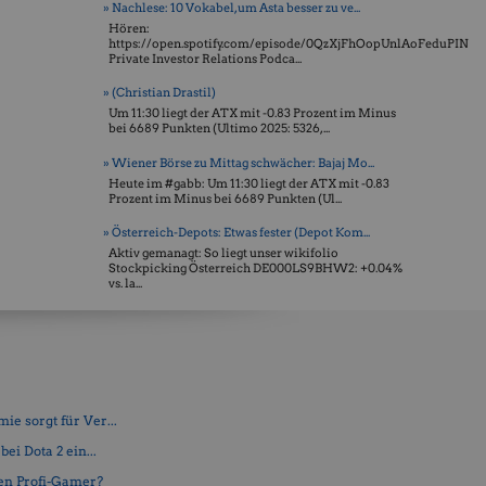
» Nachlese: 10 Vokabel, um Asta besser zu ve...
Hören:
https://open.spotify.com/episode/0QzXjFhOopUnlAoFeduPIN
Private Investor Relations Podca...
» (Christian Drastil)
Um 11:30 liegt der ATX mit -0.83 Prozent im Minus
bei 6689 Punkten (Ultimo 2025: 5326, ...
» Wiener Börse zu Mittag schwächer: Bajaj Mo...
Heute im #gabb: Um 11:30 liegt der ATX mit -0.83
Prozent im Minus bei 6689 Punkten (Ul...
» Österreich-Depots: Etwas fester (Depot Kom...
Aktiv gemanagt: So liegt unser wikifolio
Stockpicking Öster­reich DE000LS9BHW2: +0.04%
vs. la...
e sorgt für Ver...
ei Dota 2 ein...
en Profi-Gamer?