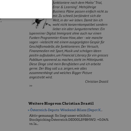
funktioniere nach dem Motto "Trial,
Error & Learning". Mehrjährige
grosses
Business Pläne passen einfach nicht zu
uch, weil
mir. Zu schnell (ver)ändert sich die
,
Welt, in der wir leben. Damit bin ich
wohl nicht konzernkompatibel sondern
lieber ein alter Jungunternehmer. Ein
lupenreiner Digital Immigrant ohne auch nur einen
Funken Programmier-Know-How, aber - wie manche
sagen - vielleicht mit einem ausgeprägten Gespür für
Geschäftsmodelle, die funktionieren. Der Versuch,
Finanzmedien mit Sport, Musik und schrägen Ideen
positiv aufzuladen, um Financial Literacy für ein grosses
Publikum spannend zu machen, steht im Mittelpunkt.
Diese Dinge sind mein Berufsleben und ich arbeite
gerne. Der Blog soll u.a. zeigen, wie alles
zusammenhängt und welches Bigger Picture
angestrebt wird.
Christian Drastil
>>
Weitere Blogs von Christian Drastil
» Österreich-Depots: Weekend-Bilanz (Depot K...
Aktiv gemanagt: So liegt unser wikifolio
Stockpicking Öster­reich DE000LS9BHW2: +0.04%
vs. la...