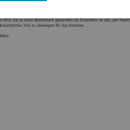
un in der Realität weitergeht: 2002 waren Immo-Aufnahmen schon mal ein 
Interesse der mächtigen Immo-Chefs jetzt wieder deutlich wächst. Sicher a
-ATX, nie zu einer Benchmark geworden ist. Einerseits ist das „der Markt“
ranchenmix. Viel zu überlegen für das Komitee.
 März.