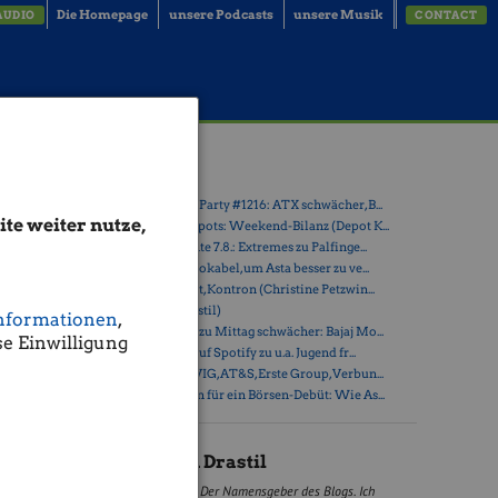
Die Homepage
unsere Podcasts
unsere Musik
AUDIO
CONTACT
en in
Latest Blogs
» Wiener Börse Party #1216: ATX schwächer, B...
te weiter nutze,
» Österreich-Depots: Weekend-Bilanz (Depot K...
» Börsegeschichte 7.8.: Extremes zu Palfinge...
tercell, A-
» Nachlese: 10 Vokabel, um Asta besser zu ve...
» PIR-News: Post, Kontron (Christine Petzwin...
» (Christian Drastil)
r Liste
nformationen
,
» Wiener Börse zu Mittag schwächer: Bajaj Mo...
 fixe ATX-
e Einwilligung
» Börse-Inputs auf Spotify zu u.a. Jugend fr...
» ATX-Trends: VIG, AT&S, Erste Group, Verbun...
m ATX. Auch
» Zehn Vokabeln für ein Börsen-Debüt: Wie As...
bereits
Christian Drastil
20, vulgo
Der Namensgeber des Blogs. Ich