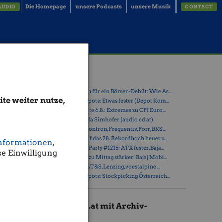
Die Homepage
unsere Podcasts
unsere Musik
AUDIO
CONTACT
Latest Blogs
» Zehn Vokabeln für ein Börsen-Debüt: Wie As...
te weiter nutze,
» Österreich-Depots: Etwas fester (Depot Kom...
» Börsegeschichte 6.8.: Extremes zu CPI Euro...
» Nachlese: Linda Simhofer (audio cd.at)
niker und
» PIR-News zu Kontron, Frequentis, Porr, BKS...
über
» ATX steuert auf das 28. Rekordhoch heuer z...
nformationen
,
efern. Vom
» Wiener Börse Party #1215: ATX fester, Baja...
s
e Einwilligung
» Wiener Börse zu Mittag stärker: Bajaj Mobi...
nd
» ATX-Trends: AT&S, Lenzing, voestalpine ...
 – ein
» Österreich-Depots: Stockpicking Österreich...
ge
t Abend und
m die
Audio-CD.at mit Archiv-
Zusätzen