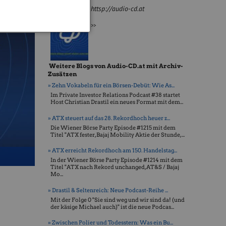
httsp://audio-cd.at
>>
Weitere Blogs von Audio-CD.at mit Archiv-
Zusätzen
» Zehn Vokabeln für ein Börsen-Debüt: Wie As...
Im Private Investor Relations Podcast #38 startet
Host Christian Drastil ein neues Format mit dem...
» ATX steuert auf das 28. Rekordhoch heuer z...
Die Wiener Börse Party Episode #1215 mit dem
Titel "ATX fester, Bajaj Mobility Aktie der Stunde, ...
» ATX erreicht Rekordhoch am 150. Handelstag...
In der Wiener Börse Party Episode #1214 mit dem
Titel "ATX nach Rekord unchanged, AT&S / Bajaj
Mo...
» Drastil & Seltenreich: Neue Podcast-Reihe ...
Mit der Folge 0 "Sie sind weg und wir sind da! (und
der käsige Michael auch)" ist die neue Podcas...
» Zwischen Polier und Todesstern: Was ein Bu...