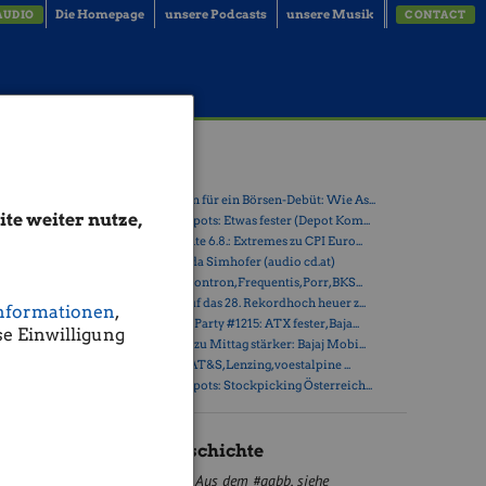
Die Homepage
unsere Podcasts
unsere Musik
AUDIO
CONTACT
ytec
Latest Blogs
» Zehn Vokabeln für ein Börsen-Debüt: Wie As...
te weiter nutze,
» Österreich-Depots: Etwas fester (Depot Kom...
» Börsegeschichte 6.8.: Extremes zu CPI Euro...
» Nachlese: Linda Simhofer (audio cd.at)
» PIR-News zu Kontron, Frequentis, Porr, BKS...
» ATX steuert auf das 28. Rekordhoch heuer z...
nformationen
,
en. Die
» Wiener Börse Party #1215: ATX fester, Baja...
e Einwilligung
,49%
statt,
» Wiener Börse zu Mittag stärker: Bajaj Mobi...
» ATX-Trends: AT&S, Lenzing, voestalpine ...
» Österreich-Depots: Stockpicking Österreich...
Börse Geschichte
Aus dem #gabb, siehe