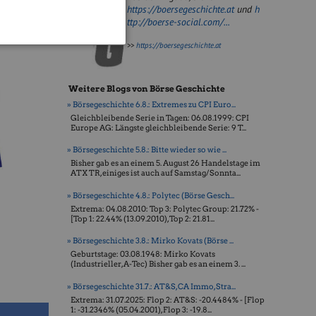
https://boersegeschichte.at
und
h
ttp://boerse-social.com/...
>>
https://boersegeschichte.at
Weitere Blogs von Börse Geschichte
» Börsegeschichte 6.8.: Extremes zu CPI Euro...
Gleichbleibende Serie in Tagen: 06.08.1999: CPI
Europe AG: Längste gleichbleibende Serie: 9 T...
» Börsegeschichte 5.8.: Bitte wieder so wie ...
Bisher gab es an einem 5. August 26 Handelstage im
ATX TR, einiges ist auch auf Samstag/Sonnta...
» Börsegeschichte 4.8.: Polytec (Börse Gesch...
Extrema: 04.08.2010: Top 3: Polytec Group: 21.72% -
[Top 1: 22.44% (13.09.2010), Top 2: 21.81...
» Börsegeschichte 3.8.: Mirko Kovats (Börse ...
Geburtstage: 03.08.1948: Mirko Kovats
(Industrieller, A-Tec) Bisher gab es an einem 3. ...
» Börsegeschichte 31.7.: AT&S, CA Immo, Stra...
Extrema: 31.07.2025: Flop 2: AT&S: -20.4484% - [Flop
1: -31.2346% (05.04.2001), Flop 3: -19.8...