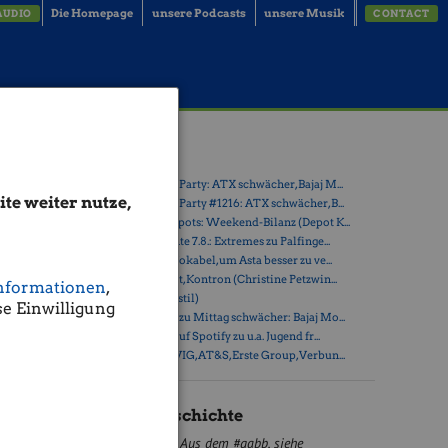
Die Homepage
unsere Podcasts
unsere Musik
AUDIO
CONTACT
Com
Latest Blogs
» Wiener Börse Party: ATX schwächer, Bajaj M...
te weiter nutze,
» Wiener Börse Party #1216: ATX schwächer, B...
» Österreich-Depots: Weekend-Bilanz (Depot K...
» Börsegeschichte 7.8.: Extremes zu Palfinge...
 1,39 Mrd.
» Nachlese: 10 Vokabel, um Asta besser zu ve...
» PIR-News: Post, Kontron (Christine Petzwin...
nformationen
,
» (Christian Drastil)
e Einwilligung
» Wiener Börse zu Mittag schwächer: Bajaj Mo...
» Börse-Inputs auf Spotify zu u.a. Jugend fr...
» ATX-Trends: VIG, AT&S, Erste Group, Verbun...
gefallen.
Börse Geschichte
it
2,29%
Aus dem #gabb, siehe