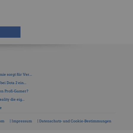
e sorgt für Ver...
ei Dota 2 ein...
en Profi-Gamer?
lity die eig...
fe
com
| Impressum
| Datenschutz- und Cookie-Bestimmungen