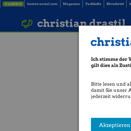
boerse-social.com
Magazine
Fachhefte
Börsebrief
b
CLASSICS
LinkedIn
Imprint
BUCH BESTELLEN
christian drastil
christi
Börsegeschich
(Börse Geschi
Ich stimme der 
gilt dies als Zu
IPOs:
17.10.1994:
Wiener Städtisc
ATS.
Bitte lesen und a
Gleichbleibende Serie in Ta
damit Sie unser 
17.10.1997:
Porr:
Längste gl
jederzeit widerru
Positive Serie in Performanc
17.10.2008:
Kapsch TrafficC
Bisher gab es an einem
17.
Akzeptieren
Die
ATX TR-Durchschnittsp
statt, der schlechteste 17.1