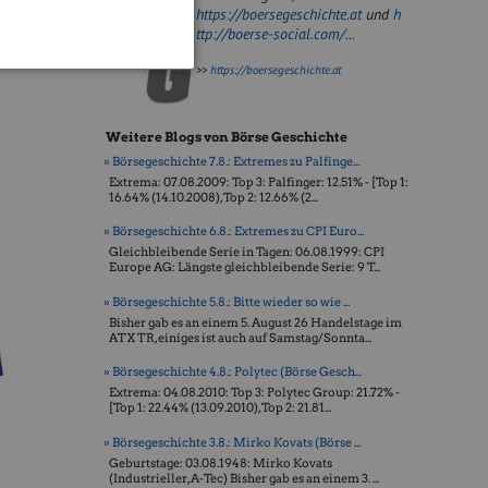
https://boersegeschichte.at
und
h
ttp://boerse-social.com/...
>>
https://boersegeschichte.at
Weitere Blogs von Börse Geschichte
» Börsegeschichte 7.8.: Extremes zu Palfinge...
Extrema: 07.08.2009: Top 3: Palfinger: 12.51% - [Top 1:
16.64% (14.10.2008), Top 2: 12.66% (2...
» Börsegeschichte 6.8.: Extremes zu CPI Euro...
Gleichbleibende Serie in Tagen: 06.08.1999: CPI
Europe AG: Längste gleichbleibende Serie: 9 T...
» Börsegeschichte 5.8.: Bitte wieder so wie ...
Bisher gab es an einem 5. August 26 Handelstage im
ATX TR, einiges ist auch auf Samstag/Sonnta...
» Börsegeschichte 4.8.: Polytec (Börse Gesch...
Extrema: 04.08.2010: Top 3: Polytec Group: 21.72% -
[Top 1: 22.44% (13.09.2010), Top 2: 21.81...
» Börsegeschichte 3.8.: Mirko Kovats (Börse ...
Geburtstage: 03.08.1948: Mirko Kovats
(Industrieller, A-Tec) Bisher gab es an einem 3. ...