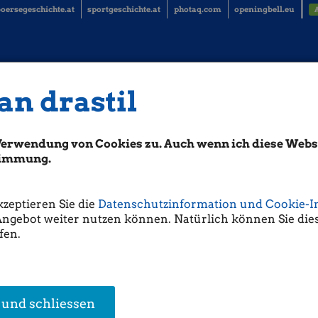
oersegeschichte.at
sportgeschichte.at
photaq.com
openingbell.eu
an drastil
te 17.10.: VIG, Porr, Kapsch Traffic
chte) (BörseGeschichte)
Verwendung von Cookies zu. Auch wenn ich diese Websi
stimmung.
he:
Wiener Städtische mit IPO Vorzugsaktiern in Wien. Emissionserlös war
kzeptieren Sie die
Datenschutzinformation und Cookie-I
gen:
Angebot weiter nutzen können. Natürlich können Sie dies
eichbleibende Serie: 13 Tage (endete am 17.10.1997)
fen.
e:
om:
Beste Performance Serie: 38.89% (4 Tage - endete am 17.10.2008)
 Oktober 24 Handelstage
im ATX TR, einiges ist auch auf Samstag/Sonntag 
 und schliessen
erformance
am 17.10. beträgt
0,11%
. Der beste 17.10. fand im Jahr 2014 m
0. im Jahr 2008 mit
-3,33%
. Im Vorjahr lag der ATX TR am 17.10. so:
0,00%
.