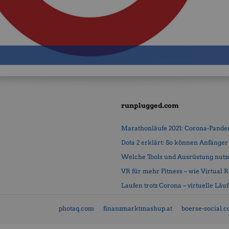
runplugged.com
Marathonläufe 2021: Corona-Pandemi
Dota 2 erklärt: So können Anfänger b
Welche Tools und Ausrüstung nutz
VR für mehr Fitness – wie Virtual Rea
Laufen trotz Corona – virtuelle Läu
photaq.com
finanzmarktmashup.at
boerse-social.