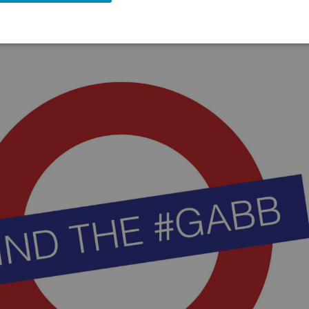
ichte für den
http://www.boerse-social.com/gabb
vom 17.10.)