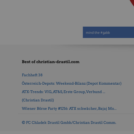
mind the #gabb
Best of christian-drastil.com
Fachheft 38
Österreich-Depots: Weekend-Bilanz (Depot Kommentar)
ATX-Trends: VIG, AT&S, Erste Group, Verbund ...
(Christian Drastil)
Wiener Börse Party #1216: ATX schwächer, Bajaj Mo...
© FC Chladek Drastil Gmbh/Christian Drastil Comm.