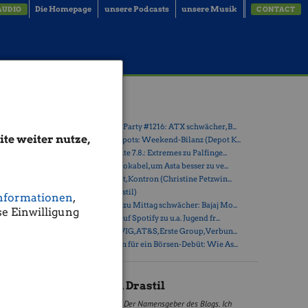
Die Homepage
unsere Podcasts
unsere Musik
AUDIO
CONTACT
neut
Latest Blogs
n
» Wiener Börse Party #1216: ATX schwächer, B...
te weiter nutze,
» Österreich-Depots: Weekend-Bilanz (Depot K...
» Börsegeschichte 7.8.: Extremes zu Palfinge...
» Nachlese: 10 Vokabel, um Asta besser zu ve...
» PIR-News: Post, Kontron (Christine Petzwin...
» (Christian Drastil)
nformationen
,
dem Motto
» Wiener Börse zu Mittag schwächer: Bajaj Mo...
Folge
e Einwilligung
» Börse-Inputs auf Spotify zu u.a. Jugend fr...
» ATX-Trends: VIG, AT&S, Erste Group, Verbun...
» Zehn Vokabeln für ein Börsen-Debüt: Wie As...
Christian Drastil
Der Namensgeber des Blogs. Ich