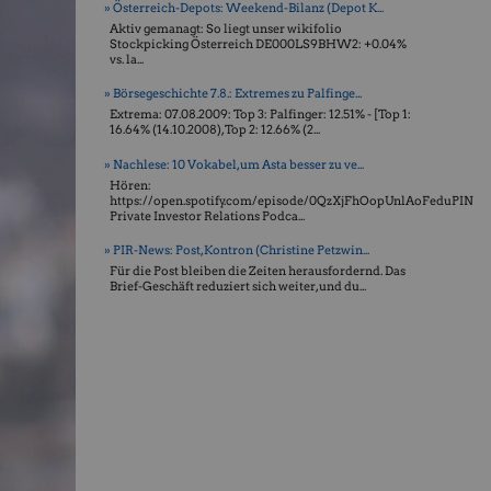
» Österreich-Depots: Weekend-Bilanz (Depot K...
Aktiv gemanagt: So liegt unser wikifolio
Stockpicking Öster­reich DE000LS9BHW2: +0.04%
vs. la...
» Börsegeschichte 7.8.: Extremes zu Palfinge...
Extrema: 07.08.2009: Top 3: Palfinger: 12.51% - [Top 1:
16.64% (14.10.2008), Top 2: 12.66% (2...
» Nachlese: 10 Vokabel, um Asta besser zu ve...
Hören:
https://open.spotify.com/episode/0QzXjFhOopUnlAoFeduPIN
Private Investor Relations Podca...
» PIR-News: Post, Kontron (Christine Petzwin...
Für die Post bleiben die Zeiten herausfordernd. Das
Brief-Geschäft reduziert sich weiter, und du...