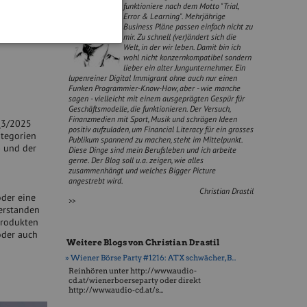
funktioniere nach dem Motto "Trial,
Error & Learning". Mehrjährige
Business Pläne passen einfach nicht zu
mir. Zu schnell (ver)ändert sich die
Welt, in der wir leben. Damit bin ich
wohl nicht konzernkompatibel sondern
lieber ein alter Jungunternehmer. Ein
lupenreiner Digital Immigrant ohne auch nur einen
Funken Programmier-Know-How, aber - wie manche
sagen - vielleicht mit einem ausgeprägten Gespür für
Geschäftsmodelle, die funktionieren. Der Versuch,
Finanzmedien mit Sport, Musik und schrägen Ideen
Q3/2025
positiv aufzuladen, um Financial Literacy für ein grosses
ategorien
Publikum spannend zu machen, steht im Mittelpunkt.
) und der
Diese Dinge sind mein Berufsleben und ich arbeite
gerne. Der Blog soll u.a. zeigen, wie alles
zusammenhängt und welches Bigger Picture
angestrebt wird.
Christian Drastil
oder eine
>>
erstanden
produkten
oder auch
Weitere Blogs von Christian Drastil
» Wiener Börse Party #1216: ATX schwächer, B...
Reinhören unter http://www.audio-
cd.at/wienerboerseparty oder direkt
http://www.audio-cd.at/s...