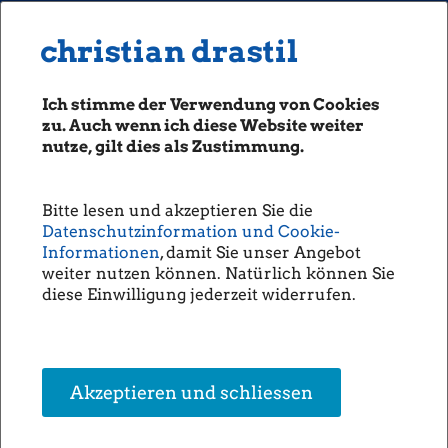
MENU
Seiten: 0 heute/
christian drastil
christian drastil
CLASSICS
boerse-social.com
Ich stimme der Verwendung von Cookies
Magazine
zu. Auch wenn ich diese Website weiter
Fachhefte
nutze, gilt dies als Zustimmung.
Börsegeschichte 9.5.:
Börsebrief
wienerberger, Mayr-Melnhof,
boersegeschichte.at
Pierer Mobility (Börse
Bitte lesen und akzeptieren Sie die
sportgeschichte.at
Datenschutzinformation und Cookie-
Geschichte) (BörseGeschichte)
photaq.com
Informationen
, damit Sie unser Angebot
weiter nutzen können. Natürlich können Sie
openingbell.eu
Positive Serie in Tagen:
diese Einwilligung jederzeit widerrufen.
09.05.2007:
Wienerberger:
Längste positive Serie: 13 Tage (endete
am 09.05.2007)
zum Kalender
AUDIO
Gleichbleibende Serie in Tagen:
Die Homepage
09.05.1994:
Mayr-Melnhof:
Längste gleichbleibende Serie: 4 Tage
unsere Podcasts
(endete am 09.05.1994)
Akzeptieren und schliessen
09.05.2019:
Pierer Mobility:
Längste gleichbleibende Serie: 6 Tage
unsere Musik
(endete am 09.05.2019)