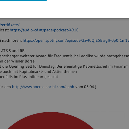
icht der Wiener Börse, wenn es um Zertifikate geht. Wir sprechen über Ges
an der Wiener Börse, über die Continuous Auction, über (s)eine Masterar
1. Juni dann.
ertifikate/
cast:
https://audio-cd.at/page/podcast/4910
g
nachhören:
https://open.spotify.com/episode/2zvl0QIE5EwgfH0p0r1m1
m AT&S und RBI
wienerberger, weiterer Award für Frequentis, bei Addiko wurde nachgebesser
an der Wiener Börse
t die Opening Bell für Dienstag. Der ehemalige Kabinettschef im Finanzm
ice auch mit Kapitalmarkt- und Aktienthemen
enfalls im Plus, Infineon gesucht
für den
http://www.boerse-social.com/gabb
vom 03.06.)