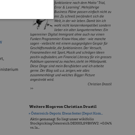
funktioniere nach dem Motto "Trial,
chichte und
Error & Learning". Mehrjährige
beit zum
Business Pläne passen einfach nicht zu
mir. Zu schnell (ver)ändert sich die
Welt, in der wir leben. Damit bin ich
wohl nicht konzernkompatibel sondern
lieber ein alter Jungunternehmer. Ein
lupenreiner Digital Immigrant ohne auch nur einen
Funken Programmier-Know-How, aber - wie manche
W
sagen - vielleicht mit einem ausgeprägten Gespür für
Geschäftsmodelle, die funktionieren. Der Versuch,
Finanzmedien mit Sport, Musik und schrägen Ideen
positiv aufzuladen, um Financial Literacy für ein grosses
t,
Publikum spannend zu machen, steht im Mittelpunkt.
Diese Dinge sind mein Berufsleben und ich arbeite
inisterium
gerne. Der Blog soll u.a. zeigen, wie alles
zusammenhängt und welches Bigger Picture
angestrebt wird.
Christian Drastil
>>
Weitere Blogs von Christian Drastil
» Österreich-Depots: Etwas fester (Depot Kom...
Aktiv gemanagt: So liegt unser wikifolio
Stockpicking Öster­reich DE000LS9BHW2: +0.04%
vs. la...