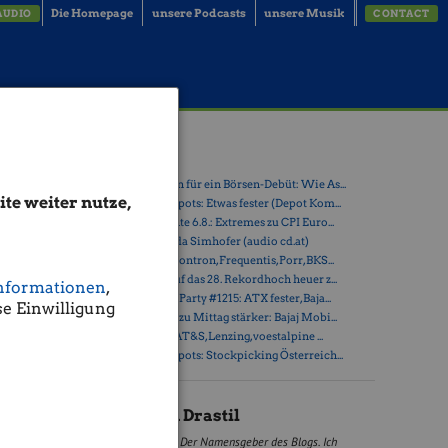
Die Homepage
unsere Podcasts
unsere Musik
AUDIO
CONTACT
Latest Blogs
» Zehn Vokabeln für ein Börsen-Debüt: Wie As...
te weiter nutze,
» Österreich-Depots: Etwas fester (Depot Kom...
» Börsegeschichte 6.8.: Extremes zu CPI Euro...
» Nachlese: Linda Simhofer (audio cd.at)
 legendären
» PIR-News zu Kontron, Frequentis, Porr, BKS...
 weiter zur
» ATX steuert auf das 28. Rekordhoch heuer z...
ria und
nformationen
,
» Wiener Börse Party #1215: ATX fester, Baja...
schaft in
e Einwilligung
en man
» Wiener Börse zu Mittag stärker: Bajaj Mobi...
lipp Bagus.
» ATX-Trends: AT&S, Lenzing, voestalpine ...
» Österreich-Depots: Stockpicking Österreich...
Christian Drastil
rtifikate
Der Namensgeber des Blogs. Ich
er Börse