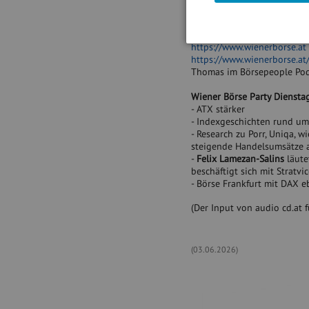
AG, zu Gast. Er ist das Ges
Gegenwart von Zertifikaten 
Thema und seine Rolle am 1
https://www.wienerborse.at
https://www.wienerborse.at/z
Thomas im Börsepeople Pod
Wiener Börse Party Diensta
- ATX stärker
- Indexgeschichten rund u
- Research zu Porr, Uniqa, 
steigende Handelsumsätze 
-
Felix Lamezan-Salins
läute
beschäftigt sich mit Stratv
- Börse Frankfurt mit DAX eb
(Der Input von audio cd.at 
(03.06.2026)