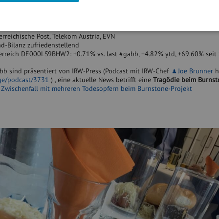
welttechnik
anz, CA Immo, Frequentis und weitere Aktien auffällig; Radka Doehring fü
ewinnabschöpfung bei Banken? (
Florian Beckermann
, IVA)
erreichische Post, Telekom Austria, EVN
d-Bilanz zufriedenstellend
ter­reich DE000LS9BHW2: +0.71% vs. last #gabb, +4.82% ytd, +69.60% seit
bb sind präsentiert von IRW-Press (Podcast mit IRW-Chef
Joe Brunner
h
age/podcast/3731
) , eine aktuelle News betrifft eine
Tragödie beim Burnst
 - Zwischenfall mit mehreren Todesopfern beim Burnstone-Projekt