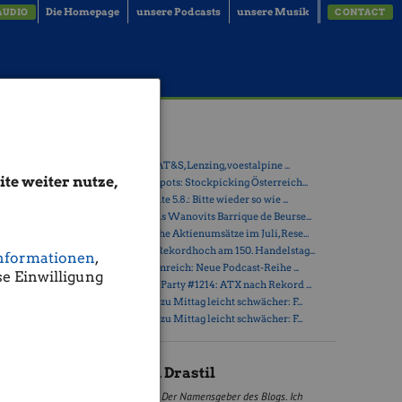
Die Homepage
unsere Podcasts
unsere Musik
AUDIO
CONTACT
Latest Blogs
er
» ATX-Trends: AT&S, Lenzing, voestalpine ...
te weiter nutze,
» Österreich-Depots: Stockpicking Österreich...
» Börsegeschichte 5.8.: Bitte wieder so wie ...
» Nachlese: Hans Wanovits Barrique de Beurse...
» PIR-News: Hohe Aktienumsätze im Juli, Rese...
» ATX erreicht Rekordhoch am 150. Handelstag...
nformationen
,
d).
» Drastil & Seltenreich: Neue Podcast-Reihe ...
08% auf
e Einwilligung
» Wiener Börse Party #1214: ATX nach Rekord ...
2: 13923,
» Wiener Börse zu Mittag leicht schwächer: F...
» Wiener Börse zu Mittag leicht schwächer: F...
 und
Christian Drastil
Der Namensgeber des Blogs. Ich