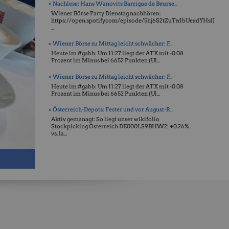
» Nachlese: Hans Wanovits Barrique de Beurse...
Wiener Börse Party Dienstag nachhören:
https://open.spotify.com/episode/5hj6S2tZuTn1bUexdYHslJ
...
» Wiener Börse zu Mittag leicht schwächer: F...
Heute im #gabb: Um 11:27 liegt der ATX mit -0.08
Prozent im Minus bei 6652 Punkten (Ul...
» Wiener Börse zu Mittag leicht schwächer: F...
Heute im #gabb: Um 11:27 liegt der ATX mit -0.08
Prozent im Minus bei 6652 Punkten (Ul...
» Österreich-Depots: Fester und vor August-R...
Aktiv gemanagt: So liegt unser wikifolio
Stockpicking Öster­reich DE000LS9BHW2: +0.26%
vs. la...