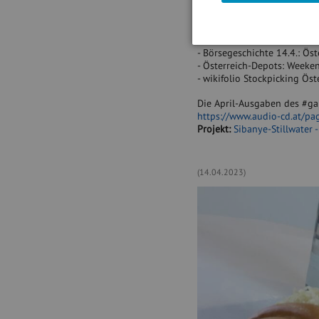
- Kurze zu OMV, BKS, SW Um
- Unser Robot sagt: Immofin
Tag im CEO-Ranking
- Wegen Zinsspanne: Überg
- Börsegeschichte 14.4.: Öst
- Österreich-Depots: Weeken
- wikifolio Stockpicking Ös
Die April-Ausgaben des #ga
https://www.audio-cd.at/p
Projekt:
Sibanye-Stillwater
(14.04.2023)