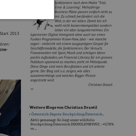
funktioniere nach dem Motto "Trial,
hrt den 8.
Error & Learning". Mehrjährige
Business Pläne passen einfach nicht zu
mir. Zu schnell (ver)ändert sich die
Welt, in der wir leben. Damit bin ich
wohl nicht konzernkompatibel sondern
lieber ein alter Jungunternehmer. Ein
 Start 2013
lupenreiner Digital Immigrant ohne auch nur einen
Funken Programmier-Know-How, aber - wie manche
sagen - vielleicht mit einem ausgeprägten Gespür für
ören:
Geschäftsmodelle, die funktionieren. Der Versuch,
one-
Finanzmedien mit Sport, Musik und schrägen Ideen
positiv aufzuladen, um Financial Literacy für ein grosses
Publikum spannend zu machen, steht im Mittelpunkt.
Diese Dinge sind mein Berufsleben und ich arbeite
gerne. Der Blog soll u.a. zeigen, wie alles
zusammenhängt und welches Bigger Picture
angestrebt wird.
Christian Drastil
>>
Weitere Blogs von Christian Drastil
» Österreich-Depots: Stockpicking Österreich...
Aktiv gemanagt: So liegt unser wikifolio
Stockpicking Öster­reich DE000LS9BHW2: : +0.78%
vs. ...