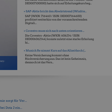
DE0007100000) hatte sich auf Erholungskurs beg...
» SAP-Aktie bricht den Abwärtstrend (Winfrie...
SAP (WKN: 716460 / ISIN: DE0007164600)
profitiert weiterhin von der voranschreitenden
Digitali...
» Covestro muss sich nach unten orientieren ...
Die Covestro -Aktie (WKN: 606214 / ISIN:
DE0006062144) konnte zuletzt eine starke Erholung
hi...
» Munich Re nimmt Kurs auf das Allzeithoch (...
Keine Versicherung kommt ohne
Rückversicherung aus. Das ist kein Geheimnis,
ews-
dennoch ist das Vers...
e sorgt für Ver...
ei Dota 2 ein...