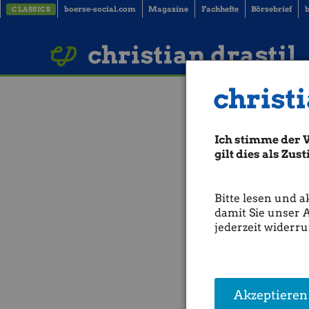
boerse-social.com
Magazine
Fachhefte
Börsebrief
b
CLASSICS
LinkedIn
Imprint
BUCH BESTELLEN
christian drastil
christi
Nordex: Das h
Ich stimme der 
Gerade als die
Nordex
-Ak
wollte, kam der „Brexit“-Sc
gilt dies als Zu
TecDAX
-Papier nun einig
Besonders hilfreich sind d
Bitte lesen und a
von Windrädern
. Jetzt kon
damit Sie unser 
Errichtungsrekord in Deuts
jederzeit widerru
einem Plus von 135 Prozen
ans Netz gebracht. Besonder
Aufträge frist- und vertrags
Chart: Ariva
Akzeptieren