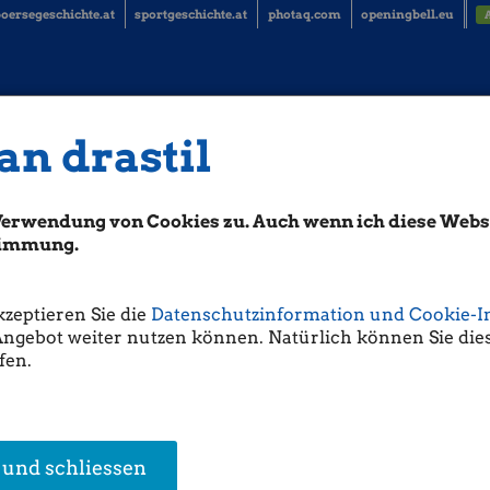
oersegeschichte.at
sportgeschichte.at
photaq.com
openingbell.eu
an drastil
ilft! (Marc Schmidt)
Verwendung von Cookies zu. Auch wenn ich diese Websi
tie (WKN:
A0D655
/ ISIN: DE000A0D6554) wieder einmal so richtig durch
hock dazwischen. Da dieser inzwischen überwunden zu sein scheint, sollte 
stimmung.
es an Kurspotenzial mitbringen.
abei Meldungen des Hamburger Windturbinenherstellers über Erfolge beim
kzeptieren Sie die
Datenschutzinformation und Cookie-I
nte Nordex vermelden, dass das erste Halbjahr 2016 mit einem neuen
Angebot weiter nutzen können. Natürlich können Sie dies
chland abgeschlossen wurde. Die insgesamt 134 errichteten Turbinen en
fen.
t gegenüber dem Vorjahreszeitraum. Zudem wurden zunehmend größere 
s stolz war man bei Nordex darauf, dass trotz des deutlich erhöhten Volu
gerecht realisiert wurden.
 und schliessen