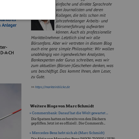
mit auch
einfache und direkte Sprachrohr
ergangenen
von Journalisten und deren
 hinter sich
Kollegen, die teils schon mit
stärkeres
jahrzehntelanger Arbeits- und
 Anleger
Börsenerfahrung aufwarten
können. Auch als professionelle
Marktteilnehmer. Letztlich sind wir alle
Börsenfans. Aber wir vertreten in diesem Blog
ter-
auch eine ganz simple Philosophie: Wir wollen
 D-A-CH
unabhängig von irgendwelchen Analysten,
Bankexperten oder Gurus schreiben, was wir
zum aktuellen (Börsen-)Geschehen denken, was
uns beschäftigt. Das kommt Ihnen, dem Leser,
zu Gute.
>>
https://markteinblicke.de
Weitere Blogs von Marc Schmidt
» Commerzbank: Darauf hat die Welt gewartet ...
Die Spatzen hatten es bereits von den Dächern
gepfiffen. Jetzt ist es offiziell . Die Commerzb...
» Mercedes-Benz hebt sich ab (Marc Schmidt)
Die Aktie von Mercedes-Benz (WKN: 710000 / ISIN: