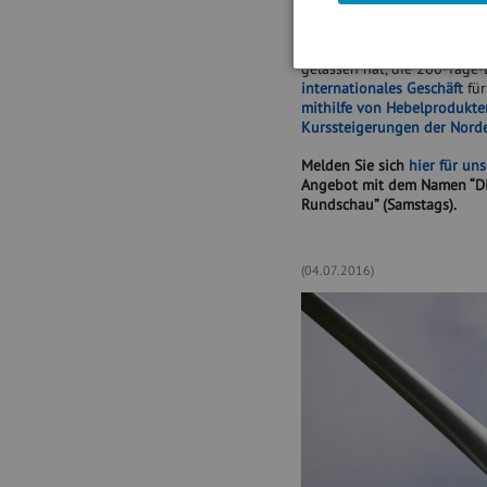
Während sich Nordex damit 
die langjährige Kursrallye
Jahres ein vorläufiges Ende 
gelassen hat, die 200-Tage
internationales Geschäft
für
mithilfe von Hebelprodukt
Kurssteigerungen der Nordex
Melden Sie sich
hier für un
Angebot mit dem Namen “Die
Rundschau” (Samstags).
(04.07.2016)