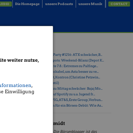
Die Homepage
unsere Podcasts
unsere Musik
AUDIO
CONTACT
Latest Blogs
» Wiener Börse Party #1216: ATX schwächer, B...
te weiter nutze,
starten
» Österreich-Depots: Weekend-Bilanz (Depot K...
das
» Börsegeschichte 7.8.: Extremes zu Palfinge...
» Nachlese: 10 Vokabel, um Asta besser zu ve...
» PIR-News: Post, Kontron (Christine Petzwin...
 Aufstellen
» (Christian Drastil)
nformationen
,
» Wiener Börse zu Mittag schwächer: Bajaj Mo...
e Einwilligung
tsprechen
» Börse-Inputs auf Spotify zu u.a. Jugend fr...
Turbinen
» ATX-Trends: VIG, AT&S, Erste Group, Verbun...
mens, alle
» Zehn Vokabeln für ein Börsen-Debüt: Wie As...
Marc Schmidt
Die Börsenblogger ist das