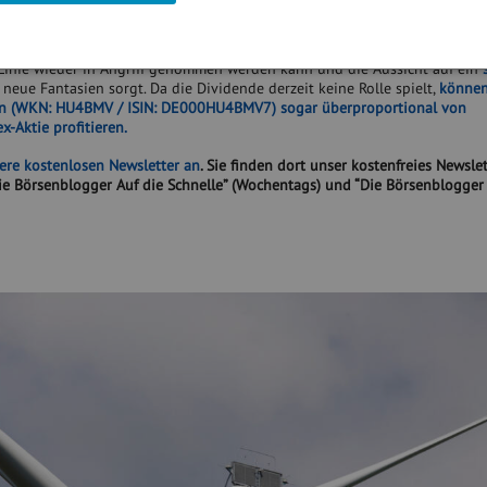
für weitere Aufträge empfohlen haben dürfte, hoffen Investoren, dass da
 der Nordex-Aktie eine Fortsetzung findet, nachdem diese zum Ende des v
gefunden hatte. Positiv ist schon einmal, dass das Papier seine Jahrestiefs
-Linie wieder in Angriff genommen werden kann und die Aussicht auf ein
 neue Fantasien sorgt. Da die Dividende derzeit keine Rolle spielt,
können
en (WKN: HU4BMV / ISIN: DE000HU4BMV7) sogar überproportional von
-Aktie profitieren.
sere kostenlosen Newsletter an
. Sie finden dort unser kostenfreies Newslet
 Börsenblogger Auf die Schnelle” (Wochentags) und “Die Börsenblogger