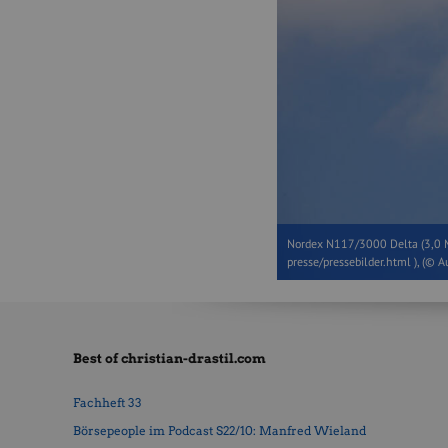
Nordex N117/3000 Delta (3,0 M
presse/pressebilder.html ), (© A
Best of christian-drastil.com
Fachheft 33
Börsepeople im Podcast S22/10: Manfred Wieland