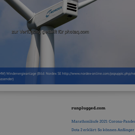
W) Windenergieanlage (Bild: Nordex SE http://www.nordex-online.com/popuppic.php/n
ussender)
runplugged.com
Marathonläufe 2021: Corona-Pandemi
Dota 2 erklärt: So können Anfänger b