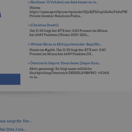
» Nachlese: 10 Vokabel, um Asta besser zu ve...
Hören:
https://open.spotify.com/episode/0QzXjFhOopUnlAoFeduPIN
Private Investor Relations Podca...
» (Christian Drastil)
Um 11:30 liegt der ATX mit -0.83 Prozent im Minus
bei 6689 Punkten (Ultimo 2025: 5326, ...
» Wiener Börse zu Mittag schwächer: Bajaj Mo...
Heute im #gabb: Um 11:30 liegt der ATX mit -0.83
Prozent im Minus bei 6689 Punkten (Ul...
» Österreich-Depots: Etwas fester (Depot Kom...
Aktiv gemanagt: So liegt unser wikifolio
Stockpicking Öster­reich DE000LS9BHW2: +0.04%
vs. la...
e sorgt für Ver...
ei Dota 2 ein...