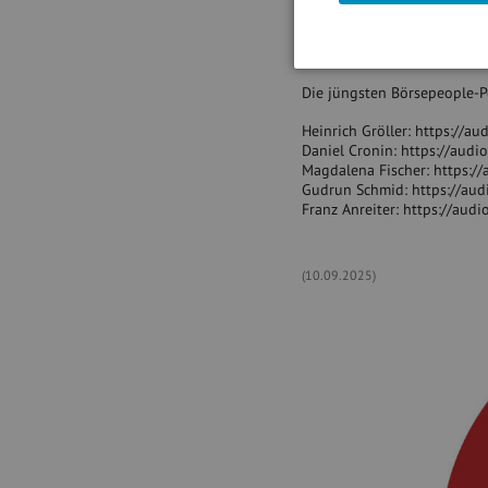
2013
Bitte weitersagen :
https://
Die jüngsten Börsepeople-P
Heinrich Gröller: https://a
Daniel Cronin: https://aud
Magdalena Fischer: https:/
Gudrun Schmid: https://aud
Franz Anreiter: https://aud
(10.09.2025)