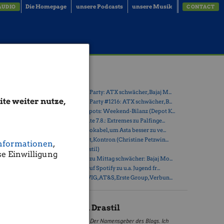
Die Homepage
unsere Podcasts
unsere Musik
AUDIO
CONTACT
Agrana
Latest Blogs
» Wiener Börse Party: ATX schwächer, Bajaj M...
te weiter nutze,
» Wiener Börse Party #1216: ATX schwächer, B...
» Österreich-Depots: Weekend-Bilanz (Depot K...
» Börsegeschichte 7.8.: Extremes zu Palfinge...
» Nachlese: 10 Vokabel, um Asta besser zu ve...
d).
» PIR-News: Post, Kontron (Christine Petzwin...
 mit
nformationen
,
0.19%,
» (Christian Drastil)
e Einwilligung
» Wiener Börse zu Mittag schwächer: Bajaj Mo...
» Börse-Inputs auf Spotify zu u.a. Jugend fr...
» ATX-Trends: VIG, AT&S, Erste Group, Verbun...
Christian Drastil
Der Namensgeber des Blogs. Ich
t Start