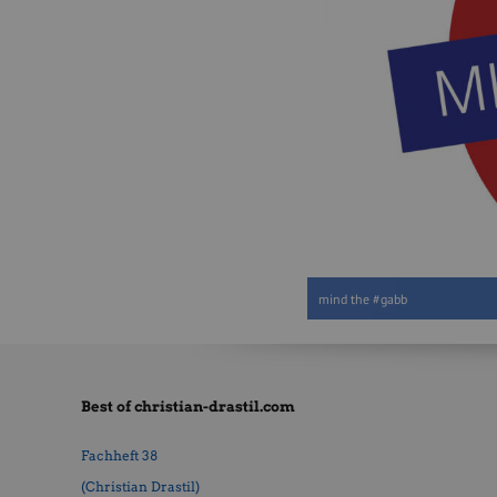
mind the #gabb
Best of christian-drastil.com
Fachheft 38
(Christian Drastil)