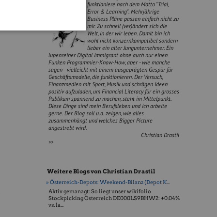
funktioniere nach dem Motto "Trial,
Error & Learning". Mehrjährige
Business Pläne passen einfach nicht zu
ty
.
mir. Zu schnell (ver)ändert sich die
Welt, in der wir leben. Damit bin ich
wohl nicht konzernkompatibel sondern
lieber ein alter Jungunternehmer. Ein
lupenreiner Digital Immigrant ohne auch nur einen
Funken Programmier-Know-How, aber - wie manche
sagen - vielleicht mit einem ausgeprägten Gespür für
Geschäftsmodelle, die funktionieren. Der Versuch,
Finanzmedien mit Sport, Musik und schrägen Ideen
positiv aufzuladen, um Financial Literacy für ein grosses
Publikum spannend zu machen, steht im Mittelpunkt.
Diese Dinge sind mein Berufsleben und ich arbeite
gerne. Der Blog soll u.a. zeigen, wie alles
zusammenhängt und welches Bigger Picture
angestrebt wird.
Christian Drastil
>>
Weitere Blogs von Christian Drastil
» Österreich-Depots: Weekend-Bilanz (Depot K...
Aktiv gemanagt: So liegt unser wikifolio
Stockpicking Öster­reich DE000LS9BHW2: +0.04%
vs. la...