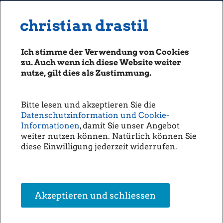
MENU
Seiten: 0 heute/
christian drastil
christian drastil
CLASSICS
boerse-social.com
Ich stimme der Verwendung von Cookies
Magazine
zu. Auch wenn ich diese Website weiter
Fachhefte
nutze, gilt dies als Zustimmung.
Wiener Börse Party #901: Jetzt
Börsebrief
Österreichischer Aktientag, ab 10
boersegeschichte.at
Uhr TV-Highlight, ab 14:20 Uhr
Bitte lesen und akzeptieren Sie die
sportgeschichte.at
Datenschutzinformation und Cookie-
Pressetermin, FMA-Termin
photaq.com
Informationen
, damit Sie unser Angebot
Mittwoch
weiter nutzen können. Natürlich können Sie
openingbell.eu
diese Einwilligung jederzeit widerrufen.
Hören:
https://open.spotify.com/episode/51ok8AnnHESXaxB0gf1mWl?
AUDIO
si=21aa30bef0824498
Die Homepage
Die Wiener Börse Party ist ein Podcastprojekt für Audio-CD.at von
unsere Podcasts
Christian Drastil
Comm.. Unter dem Motto „Market & Me“ berichtet
Akzeptieren und schliessen
unsere Musik
Christian Drastil über das Tagesgeschehen an der Wiener Börse.
Inhalte der Folge #901: