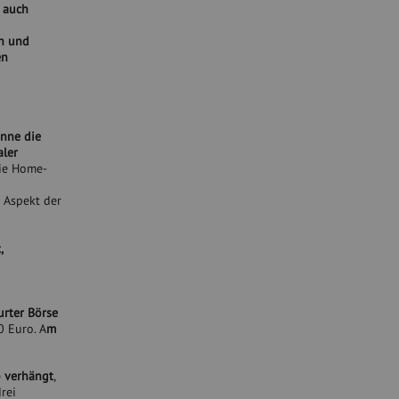
 auch
h und
en
nne die
aler
wie Home-
r Aspekt der
,
urter Börse
0 Euro. A
m
o verhängt
,
rei