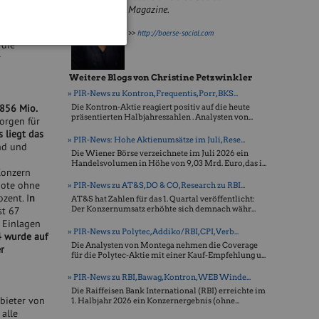
 bei 80,7
Magazine.
 neun
izierte
>>
http://boerse-social.com
die
r
Weitere Blogs von Christine Petzwinkler
» PIR-News zu Kontron, Frequentis, Porr, BKS...
 856 Mio.
Die Kontron-Aktie reagiert positiv auf die heute
präsentierten Halbjahreszahlen . Analysten von...
orgen für
 liegt das
» PIR-News: Hohe Aktienumsätze im Juli, Rese...
and und
Die Wiener Börse verzeichnete im Juli 2026 ein
Handelsvolumen in Höhe von 9,03 Mrd. Euro, das i...
 Konzern
uote ohne
» PIR-News zu AT&S, DO & CO, Research zu RBI...
zent. I
n
AT&S hat Zahlen für das 1. Quartal veröffentlicht:
Der Konzernumsatz erhöhte sich demnach währ...
st 67
 Einlagen
» PIR-News zu Polytec, Addiko/RBI, CPI, Verb...
4 wurde auf
Die Analysten von Montega nehmen die Coverage
r
für die Polytec-Aktie mit einer Kauf-Empfehlung u...
» PIR-News zu RBI, Bawag, Kontron, WEB Winde...
Die Raiffeisen Bank International (RBI) erreichte im
bieter von
1. Halbjahr 2026 ein Konzernergebnis (ohne...
alle