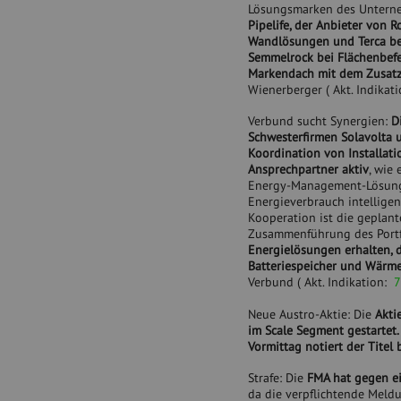
Lösungsmarken des Unterne
Pipelife, der Anbieter von 
Wandlösungen und Terca be
Semmelrock bei Flächenbefe
Markendach mit dem Zusatz
Wienerberger (
Akt. Indikat
Verbund sucht Synergien:
D
Schwesterfirmen Solavolta
Koordination von Installati
Ansprechpartner aktiv
, wie
Energy-Management-Lösunge
Energieverbrauch intelligent
Kooperation ist die geplan
Zusammenführung des Port
Energielösungen erhalten, 
Batteriespeicher und Wär
Verbund (
Akt. Indikation:
7
Neue Austro-Aktie: Die
Aktie
im Scale Segment gestartet.
Vormittag notiert der Titel
Strafe: Die
FMA hat gegen ei
da die verpflichtende Meldu