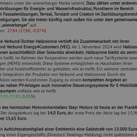
hmens unter der wienerberger Marke vereint.
Dazu zählen unter anderen
Rohrlösungen für Energie- und Wasserinfrastruktur, Porotherm im Bereich
i Fassadenlösungen, Terreal, Tondach und Creaton im Dachlösungsbereic
stigungen. Sie alle treten künftig nach außen hin unter dem gemeinsam
 „wienerberger“
auf.
ion:
27,84 /27,88
,
-0,07%
)
ie Verbund-Tochter Hallosonne vertieft die Zusammenarbeit mit ihren
 und Verbund Energy4Customers (VEC).
Ab 1. November 2024 wird
Halloso
onen ausschließlich über Solavolta abwickeln
,
Hallosonne bleibt als zentr
 es heißt. Im Rahmen der Kooperation werden auch neue Tarifsysteme so
n (HEMS) entwickelt. Diese Systeme ermöglichen es Haushalten ihren
er und kosteneffizienter zu gestalten, wie es heißt. Ein weiterer zentrale
te Integration der Produkte von Verbund und Hallosonne. Durch die
folios werden Kund:innen Zugang zu einem
kompletten Angebot an
das neben PV-Anlagen auch innovative Steuerungssysteme für E-Mobilität
mepumpen
umfasst, wie es heißt.
7,70 /77,85
,
0,35%
)
 des heimischen Motorenherstellers Steyr Motors ist heute an der Frankf
Der Ausgabekurs lag bei
14,0 Euro, d
er erste Preis der Aktie lag bei 15,9
 bei 15,65 Euro
.
n Aufsichtsratsmitglied einer Emittentin eine Geldstrafe von 13.000 Eur
ng eines Eigengeschäfts (Directors‘ Dealings-Meldung) nicht spätestens d