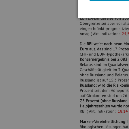
abfedern
, so das Unternehme
Mio. Euro (Vorjahresperiode
Monaten 54,3 Mio. Euro, nac
EBITDA-Bandbreite von 160 
Obergrenze sei aber vor all
eingeschränkt prognostizie
Amag (
Akt. Indikation:
24,
Die
RBI weist nach neun Mo
Euro aus
, das sind 17 Proze
CHF- und EUR-Hypothekarkre
Konzernergebnis bei 2.083 
Belarus sind im Quartalsver
Geschäftstätigkeit im 3. Q
ohne Russland und Belarus i
Russland ist auf 15,3 Proze
Russland: wird die Risikomi
Prozent seit dem Höhepunkt
auf Girokonten sind um 26 
7,5 Prozent (ohne Russland 
Halbjahreszahlen wurde noc
RBI (
Akt. Indikation:
18,14
Marken-Vereinheitlichung
: 
ökologischen Lösungen ha