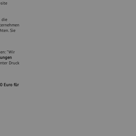
site
 die
nternehmen
hten. Sie
en: "Wir
sungen
nter Druck
0 Euro für