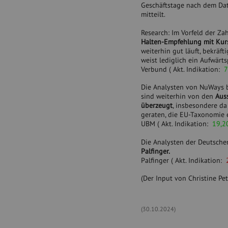
Geschäftstage nach dem Dat
mitteilt.
Research: Im Vorfeld der Z
Halten-Empfehlung mit Kurs
weiterhin gut läuft, bekräft
weist lediglich ein Aufwärt
Verbund (
Akt. Indikation:
7
Die Analysten von NuWays 
sind weiterhin von den
Aus
überzeugt
, insbesondere d
geraten, die EU-Taxonomie e
UBM (
Akt. Indikation:
19,2
Die Analysten der Deutsche
Palfinger.
Palfinger (
Akt. Indikation:
(Der Input von Christine Pe
(30.10.2024)