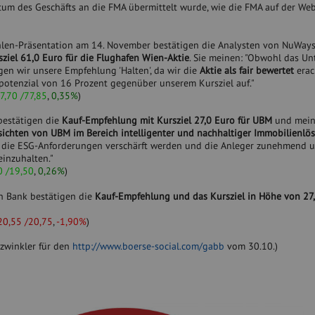
um des Geschäfts an die FMA übermittelt wurde, wie die FMA auf der Web
ahlen-Präsentation am 14. November bestätigen die Analysten von NuWays
ziel 61,0 Euro für die Flughafen Wien-Aktie
. Sie meinen: "Obwohl das U
igen wir unsere Empfehlung 'Halten', da wir die
Aktie als fair bewertet
erac
spotenzial von 16 Prozent gegenüber unserem Kursziel auf."
7,70 /77,85
,
0,35%
)
bestätigen die
Kauf-Empfehlung mit Kursziel 27,0 Euro für UBM
und mein
sichten von UBM im Bereich intelligenter und nachhaltiger Immobilienlö
a die ESG-Anforderungen verschärft werden und die Anleger zunehmend u
inzuhalten."
0 /19,50
,
0,26%
)
n Bank bestätigen die
Kauf-Empfehlung und das Kursziel in Höhe von 27,
20,55 /20,75
,
-1,90%
)
tzwinkler für den
http://www.boerse-social.com/gabb
vom 30.10.)