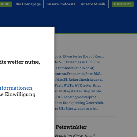
Die Homepage
unsere Podcasts
unsere Musik
AUDIO
CONTACT
rbund
Latest Blogs
Wien,
» Österreich-Depots: Etwas fester (Depot Kom...
te weiter nutze,
» Börsegeschichte 6.8.: Extremes zu CPI Euro...
» Nachlese: Linda Simhofer (audio cd.at)
» PIR-News zu Kontron, Frequentis, Porr, BKS...
» ATX steuert auf das 28. Rekordhoch heuer z...
, das ist ein
» Wiener Börse Party #1215: ATX fester, Baja...
nformationen
,
te für die
» Wiener Börse zu Mittag stärker: Bajaj Mobi...
e Einwilligung
t bei
» ATX-Trends: AT&S, Lenzing, voestalpine ...
0 Tonnen).
» Österreich-Depots: Stockpicking Österreich...
 147,6 Mio.
» Börsegeschichte 5.8.: Bitte wieder so wie ...
m Segment
nhang mit
ische
Christine Petzwinkler
eich
Redaktion Börse Social