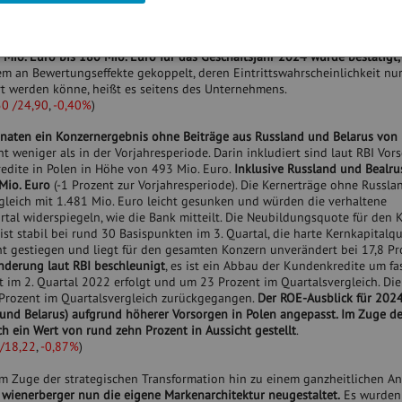
n. Das erzielte Betriebsergebnis (EBIT) lag im aktuellen Berichtszeitraum
: 102,2 Mio. Euro). Das Ergebnis nach Ertragsteuern betrug in den ersten
h 69,7 Mio. Euro in der Vorjahresperiode.
Die per Ende Juli 2024 kommun
Mio. Euro bis 180 Mio. Euro für das Geschäftsjahr 2024 wurde bestätigt,
em an Bewertungseffekte gekoppelt, deren Eintrittswahrscheinlichkeit nu
rt werden könne, heißt es seitens des Unternehmens.
50 /24,90
,
-0,40%
)
naten ein Konzernergebnis ohne Beiträge aus Russland und Belarus von
nt weniger als in der Vorjahresperiode. Darin inkludiert sind laut RBI Vors
dite in Polen in Höhe von 493 Mio. Euro.
Inklusive Russland und Bealrus
Mio. Euro
(-1 Prozent zur Vorjahresperiode). Die Kernerträge ohne Russl
gleich mit 1.481 Mio. Euro leicht gesunken und würden die verhaltene
uartal widerspiegeln, wie die Bank mitteilt. Die Neubildungsquote für den
st stabil bei rund 30 Basispunkten im 3. Quartal, die harte Kernkapitalq
nt gestiegen und liegt für den gesamten Konzern unverändert bei 17,8 Pro
nderung laut RBI beschleunigt
, es ist ein Abbau der Kundenkredite um fa
 im 2. Quartal 2022 erfolgt und um 23 Prozent im Quartalsvergleich. Die
Prozent im Quartalsvergleich zurückgegangen.
Der ROE-Ausblick für 202
und Belarus) aufgrund höherer Vorsorgen in Polen angepasst. Im Zuge de
h ein Wert von rund zehn Prozent in Aussicht gestellt
.
 /18,22
,
-0,87%
)
Im Zuge der strategischen Transformation hin zu einem ganzheitlichen An
t
wienerberger nun die eigene Markenarchitektur neugestaltet.
Es wurden 