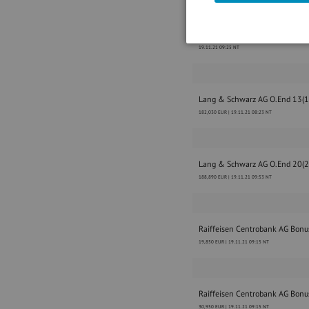
Erste Group Bank AG Bonus ZT
19.11.21 09:25 NT
Lang & Schwarz AG O.End 13(
182,030 EUR | 19.11.21 08:23 NT
Lang & Schwarz AG O.End 20(
188,890 EUR | 19.11.21 09:53 NT
Raiffeisen Centrobank AG Bon
19,850 EUR | 19.11.21 09:15 NT
Raiffeisen Centrobank AG Bon
30,950 EUR | 19.11.21 09:15 NT