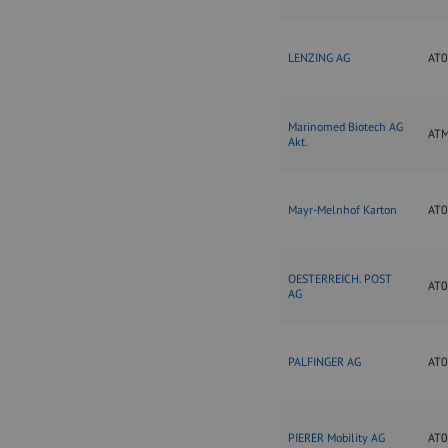
LENZING AG
AT
Marinomed Biotech AG
AT
Akt.
Mayr-Melnhof Karton
AT
OESTERREICH. POST
AT
AG
PALFINGER AG
AT
PIERER Mobility AG
AT0