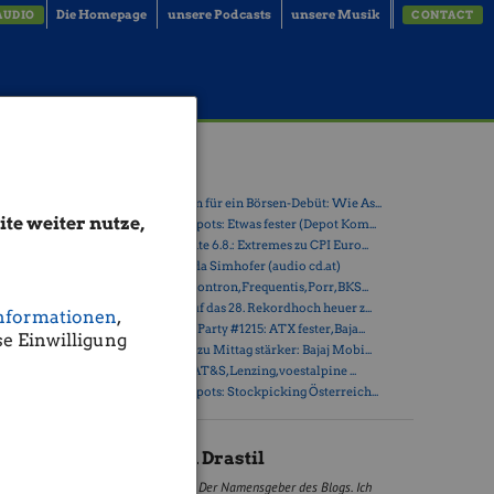
Die Homepage
unsere Podcasts
unsere Musik
AUDIO
CONTACT
Latest Blogs
» Zehn Vokabeln für ein Börsen-Debüt: Wie As...
te weiter nutze,
» Österreich-Depots: Etwas fester (Depot Kom...
» Börsegeschichte 6.8.: Extremes zu CPI Euro...
, +82.90%
» Nachlese: Linda Simhofer (audio cd.at)
.000 Euro
» PIR-News zu Kontron, Frequentis, Porr, BKS...
04,96
» ATX steuert auf das 28. Rekordhoch heuer z...
olio ist
nformationen
,
» Wiener Börse Party #1215: ATX fester, Baja...
e Einwilligung
reitag
» Wiener Börse zu Mittag stärker: Bajaj Mobi...
» ATX-Trends: AT&S, Lenzing, voestalpine ...
» Österreich-Depots: Stockpicking Österreich...
Christian Drastil
Der Namensgeber des Blogs. Ich