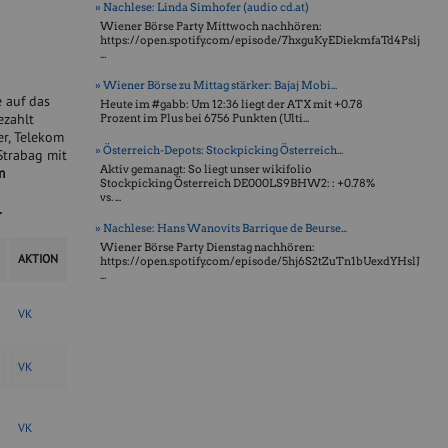
» Nachlese: Linda Simhofer (audio cd.at)
Wiener Börse Party Mittwoch nachhören:
https://open.spotify.com/episode/7hxguKyEDiekmfaTd4Pslj
...
» Wiener Börse zu Mittag stärker: Bajaj Mobi...
e auf das
Heute im #gabb: Um 12:36 liegt der ATX mit +0.78
ezahlt
Prozent im Plus bei 6756 Punkten (Ulti...
er, Telekom
» Österreich-Depots: Stockpicking Österreich...
Strabag mit
Aktiv gemanagt: So liegt unser wikifolio
m
Stockpicking Öster­reich DE000LS9BHW2: : +0.78%
vs. ...
.
» Nachlese: Hans Wanovits Barrique de Beurse...
Wiener Börse Party Dienstag nachhören:
AKTION
https://open.spotify.com/episode/5hj6S2tZuTn1bUexdYHslJ
...
V
K
V
K
V
K