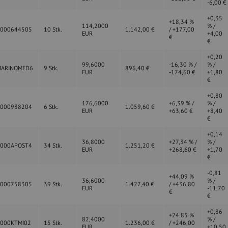
-6,00 €
+0,35
+18,34 %
114,2000
% /
0000644505
10 Stk.
1.142,00 €
/ +177,00
EUR
+4,00
€
€
+0,20
99,6000
-16,30 % /
% /
MARINOMED6
9 Stk.
896,40 €
EUR
-174,60 €
+1,80
€
+0,80
176,6000
+6,39 % /
% /
0000938204
6 Stk.
1.059,60 €
EUR
+63,60 €
+8,40
€
+0,14
36,8000
+27,34 % /
% /
0000APOST4
34 Stk.
1.251,20 €
EUR
+268,60 €
+1,70
€
-0,81
+44,09 %
36,6000
% /
0000758305
39 Stk.
1.427,40 €
/ +436,80
EUR
-11,70
€
€
+0,86
+24,85 %
82,4000
% /
000KTMI02
15 Stk.
1.236,00 €
/ +246,00
EUR
+10,50