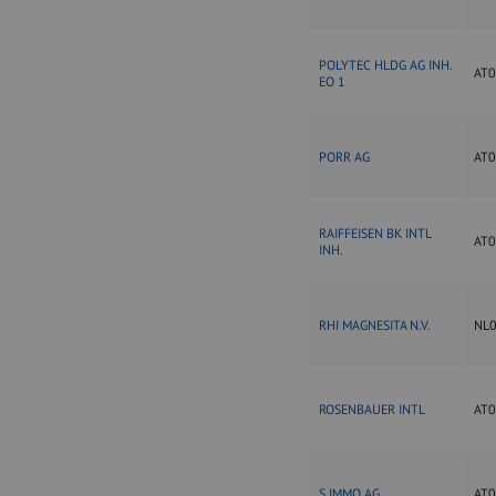
POLYTEC HLDG AG INH.
AT
EO 1
PORR AG
AT
RAIFFEISEN BK INTL
AT
INH.
RHI MAGNESITA N.V.
NL
ROSENBAUER INTL
AT
S IMMO AG
AT