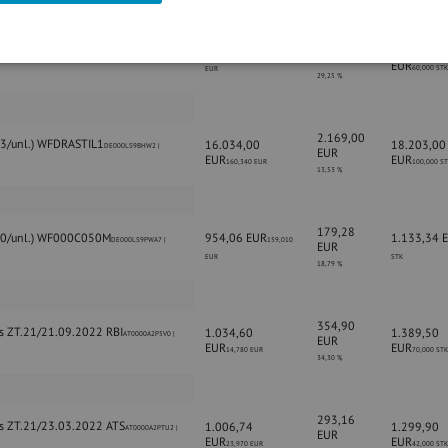
291,00
.2021/17.12.2021
994,80 EUR
1.285,80
AT0000A2NKS0 | 21,430 EUR |
16,580
EUR
EUR
60,000 STK
EUR
29,25 %
2.169,00
13/unl.) WFDRASTIL1
16.034,00
18.203,00
DE000LS9BHW2 |
EUR
EUR
EUR
160,340 EUR
100,000 ST
13,53 %
179,28
20/unl.) WF000C050M
954,06 EUR
1.133,34 
DE000LS9PWA7 |
159,010
EUR
EUR
STK
18,79 %
354,90
us ZT.21/21.09.2022 RBI
1.034,60
1.389,50
AT0000A2P5V0 |
EUR
EUR
EUR
14,780 EUR
70,000 STK
34,30 %
293,16
us ZT.21/23.03.2022 ATS
1.006,74
1.299,90
AT0000A2PTU2 |
EUR
EUR
EUR
23,970 EUR
42,000 STK