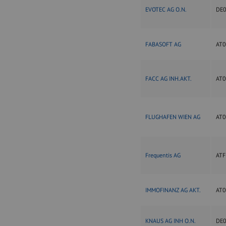
EVOTEC AG O.N.
DE
FABASOFT AG
AT
FACC AG INH.AKT.
AT
FLUGHAFEN WIEN AG
AT0
Frequentis AG
AT
IMMOFINANZ AG AKT.
AT
KNAUS AG INH O.N.
DE