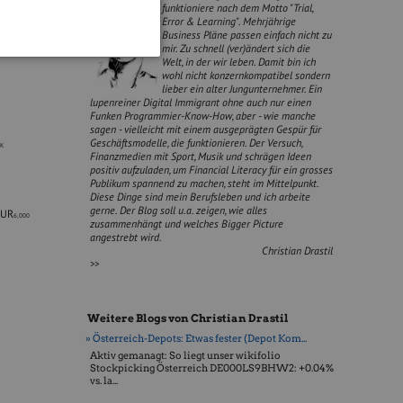
funktioniere nach dem Motto "Trial,
Error & Learning". Mehrjährige
Business Pläne passen einfach nicht zu
mir. Zu schnell (ver)ändert sich die
Welt, in der wir leben. Damit bin ich
wohl nicht konzernkompatibel sondern
lieber ein alter Jungunternehmer. Ein
lupenreiner Digital Immigrant ohne auch nur einen
Funken Programmier-Know-How, aber - wie manche
sagen - vielleicht mit einem ausgeprägten Gespür für
Geschäftsmodelle, die funktionieren. Der Versuch,
K
Finanzmedien mit Sport, Musik und schrägen Ideen
positiv aufzuladen, um Financial Literacy für ein grosses
Publikum spannend zu machen, steht im Mittelpunkt.
Diese Dinge sind mein Berufsleben und ich arbeite
gerne. Der Blog soll u.a. zeigen, wie alles
EUR
6,000
zusammenhängt und welches Bigger Picture
angestrebt wird.
Christian Drastil
>>
Weitere Blogs von Christian Drastil
» Österreich-Depots: Etwas fester (Depot Kom...
Aktiv gemanagt: So liegt unser wikifolio
Stockpicking Öster­reich DE000LS9BHW2: +0.04%
vs. la...