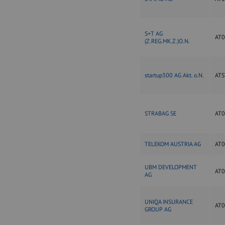
S+T AG
AT
(Z.REG.MK.Z.)O.N.
startup300 AG Akt. o.N.
ATS
STRABAG SE
AT
TELEKOM AUSTRIA AG
AT
UBM DEVELOPMENT
AT
AG
UNIQA INSURANCE
AT
GROUP AG