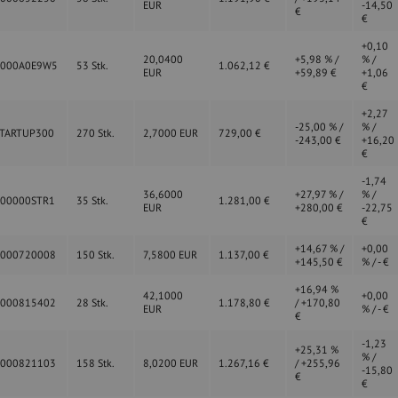
EUR
-14,50
€
€
+0,10
20,0400
+5,98 % /
% /
0000A0E9W5
53 Stk.
1.062,12 €
EUR
+59,89 €
+1,06
€
+2,27
-25,00 % /
% /
TARTUP300
270 Stk.
2,7000 EUR
729,00 €
-243,00 €
+16,20
€
-1,74
36,6000
+27,97 % /
% /
000000STR1
35 Stk.
1.281,00 €
EUR
+280,00 €
-22,75
€
+14,67 % /
+0,00
0000720008
150 Stk.
7,5800 EUR
1.137,00 €
+145,50 €
% / - €
+16,94 %
42,1000
+0,00
0000815402
28 Stk.
1.178,80 €
/ +170,80
EUR
% / - €
€
-1,23
+25,31 %
% /
0000821103
158 Stk.
8,0200 EUR
1.267,16 €
/ +255,96
-15,80
€
€