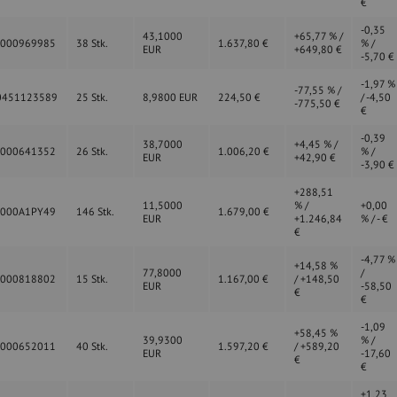
€
-0,35
43,1000
+65,77 % /
0000969985
38 Stk.
1.637,80 €
% /
EUR
+649,80 €
-5,70 €
-1,97 %
-77,55 % /
0451123589
25 Stk.
8,9800 EUR
224,50 €
/ -4,50
-775,50 €
€
-0,39
38,7000
+4,45 % /
0000641352
26 Stk.
1.006,20 €
% /
EUR
+42,90 €
-3,90 €
+288,51
11,5000
% /
+0,00
0000A1PY49
146 Stk.
1.679,00 €
EUR
+1.246,84
% / - €
€
-4,77 %
+14,58 %
77,8000
/
0000818802
15 Stk.
1.167,00 €
/ +148,50
EUR
-58,50
€
€
-1,09
+58,45 %
39,9300
% /
0000652011
40 Stk.
1.597,20 €
/ +589,20
EUR
-17,60
€
€
+1,23