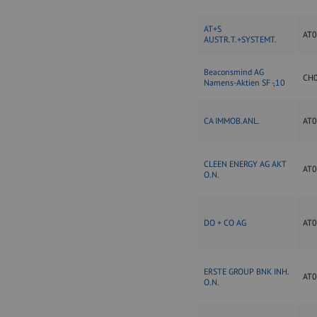
AT+S
AT
AUSTR.T.+SYSTEMT.
Beaconsmind AG
CH
Namens-Aktien SF -,10
CA IMMOB.ANL.
AT
CLEEN ENERGY AG AKT
AT
O.N.
DO + CO AG
AT
ERSTE GROUP BNK INH.
AT
O.N.