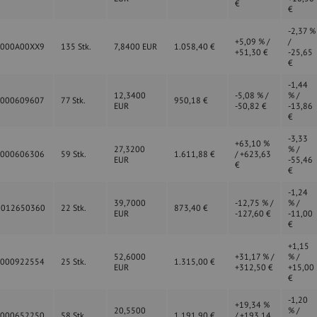
€
€
-2,37 %
+5,09 % /
/
0000A00XX9
135 Stk.
7,8400 EUR
1.058,40 €
+51,30 €
-25,65
€
-1,44
12,3400
-5,08 % /
% /
0000609607
77 Stk.
950,18 €
EUR
-50,82 €
-13,86
€
-3,33
+63,10 %
27,3200
% /
0000606306
59 Stk.
1.611,88 €
/ +623,63
EUR
-55,46
€
€
-1,24
39,7000
-12,75 % /
% /
0012650360
22 Stk.
873,40 €
EUR
-127,60 €
-11,00
€
+1,15
52,6000
+31,17 % /
% /
0000922554
25 Stk.
1.315,00 €
EUR
+312,50 €
+15,00
€
-1,20
+19,34 %
20,5500
% /
0000652250
58 Stk.
1.191,90 €
/ +193,14