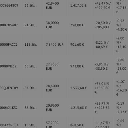
42,9400
+42,47 % /
% /
0005664809
33 Stk.
1.417,02 €
EUR
+422,40 €
+17,16
€
-0,52
38,0000
-20,50 % /
0000785407
21 Stk.
798,00 €
% /
EUR
-205,80 €
-4,20 €
-2,00
-8,21 % /
% /
00000FACC2
115 Stk.
7,8400 EUR
901,60 €
-80,69 €
-18,40
€
-2,80
27,8000
-3,81 % /
% /
0000VIE62
35 Stk.
973,00 €
EUR
-38,50 €
-28,00
€
+1,07
+56,04 %
28,4000
% /
FREQUENT09
54 Stk.
1.533,60 €
/ +550,80
EUR
+16,20
€
€
+22,79 %
-0,19
20,9600
0000A21KS2
58 Stk.
1.215,68 €
/ +225,62
% /
EUR
€
-2,32 €
-0,69
57,9000
-11,47 % /
000A2YN504
15 Stk.
868,50 €
% /
EUR
-112,50 €