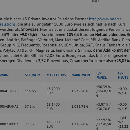
29,12 %
t die bisher 43 Private Investor Relations Partner
http://www.boerse-
relations,
die alle zu ungefähr 1000 Euro (wie es sich halt je nach Kurs
 wurden, als
Showcase
. Hier weist uns dad.at derzeit folgende Performanc
2,33%
oder
+9.075,65
. Dazu kommen
1098,3 Euro an Nettodividenden.
B
: Andritz, Palfinger, Verbund, Mayr-Melnhof, Post, RBI, Addiko Bank, Pier
e Group, VIG, Frequentis, Rosenbauer, UBM, Uniqa, S&T, Knaus Tabbert, die 
, Polytec, AT&S, RHI Magnesita, Immofinanz, S Immo,
dann Addiko mit de
o
und zuletzt die RBI mit 32,08 Euro. Bezogen auf das bisher eingesetze
isherigen Dividenden
2,72
Prozent aus, Gesamtperformance also
+25,05%
G/V
G/V
N/WKN
STK./NOM.
MARKTKURS
MARKTWERT
%/ABS.
HEUTE
+56,39 %
13,7000
+0,00
00ADDIKO0
115 Stk.
1.575,50 €
/ +568,10
EUR
% / - €
€
18,1400
+3,07 % /
+0,00
000AGRANA3
57 Stk.
1.033,98 €
EUR
+30,78 €
% / - €
-1,84
+22,92 %
45,8000
% /
0000730007
27 Stk.
1.236,60 €
/ +230,58
EUR
-23,22
€