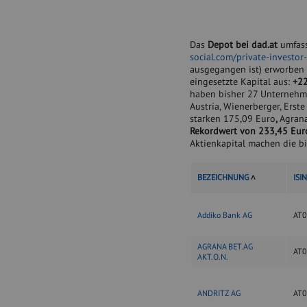
Das
Depot bei dad.at
umfass
social.com/private-investor-
ausgegangen ist) erworben
eingesetzte Kapital aus:
+2
haben bisher 27 Unternehmen
Austria, Wienerberger, Erst
starken 175,09 Euro
,
Agrana
Rekordwert von 233,45 Eur
Aktienkapital machen die b
BEZEICHNUNG
˄
ISI
Addiko Bank AG
AT0
AGRANA BET.AG
AT
AKT.O.N.
ANDRITZ AG
AT