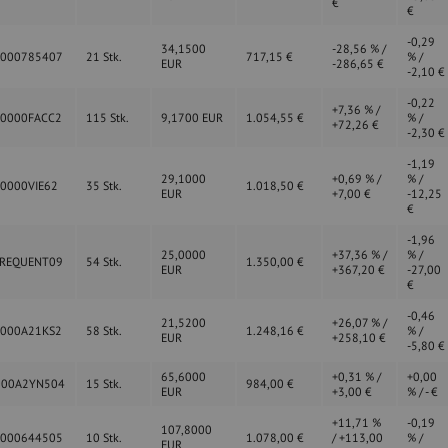
€
€
-0,29
34,1500
-28,56 % /
0000785407
21 Stk.
717,15 €
% /
EUR
-286,65 €
-2,10 €
-0,22
+7,36 % /
00000FACC2
115 Stk.
9,1700 EUR
1.054,55 €
% /
+72,26 €
-2,30 €
-1,19
29,1000
+0,69 % /
% /
0000VIE62
35 Stk.
1.018,50 €
EUR
+7,00 €
-12,25
€
-1,96
25,0000
+37,36 % /
% /
FREQUENT09
54 Stk.
1.350,00 €
EUR
+367,20 €
-27,00
€
-0,46
21,5200
+26,07 % /
0000A21KS2
58 Stk.
1.248,16 €
% /
EUR
+258,10 €
-5,80 €
65,6000
+0,31 % /
+0,00
000A2YN504
15 Stk.
984,00 €
EUR
+3,00 €
% / - €
+11,71 %
-0,19
107,8000
0000644505
10 Stk.
1.078,00 €
/ +113,00
% /
EUR