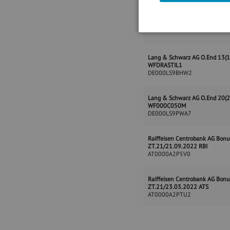
Erste Group Bank AG Bonus ZT
AT0000A2NKS0
Lang & Schwarz AG O.End 13(1
WFDRASTIL1
DE000LS9BHW2
Lang & Schwarz AG O.End 20(2
WF000C050M
DE000LS9PWA7
Raiffeisen Centrobank AG Bonu
ZT.21/21.09.2022 RBI
AT0000A2P5V0
Raiffeisen Centrobank AG Bonu
ZT.21/23.03.2022 ATS
AT0000A2PTU2