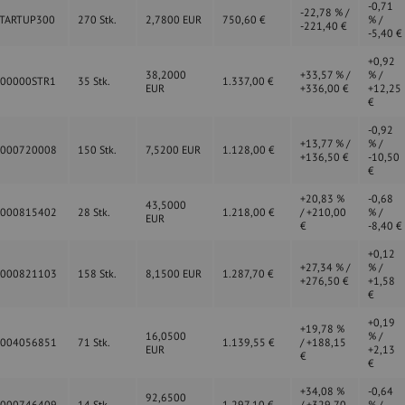
-0,71
-22,78 % /
TARTUP300
270 Stk.
2,7800 EUR
750,60 €
% /
-221,40 €
-5,40 €
+0,92
38,2000
+33,57 % /
% /
000000STR1
35 Stk.
1.337,00 €
EUR
+336,00 €
+12,25
€
-0,92
+13,77 % /
% /
0000720008
150 Stk.
7,5200 EUR
1.128,00 €
+136,50 €
-10,50
€
+20,83 %
-0,68
43,5000
0000815402
28 Stk.
1.218,00 €
/ +210,00
% /
EUR
€
-8,40 €
+0,12
+27,34 % /
% /
0000821103
158 Stk.
8,1500 EUR
1.287,70 €
+276,50 €
+1,58
€
+0,19
+19,78 %
16,0500
% /
0004056851
71 Stk.
1.139,55 €
/ +188,15
EUR
+2,13
€
€
+34,08 %
-0,64
92,6500
0000746409
14 Stk.
1.297,10 €
/ +329,70
% /