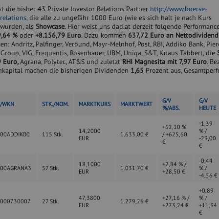
t die bisher 43 Private Investor Relations Partner
http://www.boerse-
relations,
die alle zu ungefähr 1000 Euro (wie es sich halt je nach Kurs
 wurden, als
Showcase
. Hier weist uns dad.at derzeit folgende Performanc
9,64 %
oder
+8.156,79
Euro
. Dazu kommen
637,72 Euro an Nettodividend
: Andritz, Palfinger, Verbund, Mayr-Melnhof, Post, RBI, Addiko Bank, Pier
e Group, VIG, Frequentis, Rosenbauer, UBM, Uniqa, S&T, Knaus Tabbert, die
 Euro,
Agrana, Polytec, AT&S und zuletzt
RHI Magnesita mit 7,97 Euro
. Be
enkapital machen die bisherigen Dividenden
1,65
Prozent aus, Gesamtper
G/V
G/V
N/WKN
STK./NOM.
MARKTKURS
MARKTWERT
%/ABS.
HEUTE
-1,39
+62,10 %
14,2000
% /
00ADDIKO0
115 Stk.
1.633,00 €
/ +625,60
EUR
-23,00
€
€
-0,44
18,1000
+2,84 % /
000AGRANA3
57 Stk.
1.031,70 €
% /
EUR
+28,50 €
-4,56 €
+0,89
47,3800
+27,16 % /
% /
0000730007
27 Stk.
1.279,26 €
EUR
+273,24 €
+11,34
€