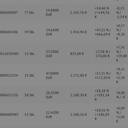
+14,46 %
-0,13
14,8800
0000609607
77 Stk.
1.145,76 €
/ +144,76
% /
EUR
€
-1,54 €
+0,57
24,6600
+47,22 % /
% /
0000606306
59 Stk.
1.454,94 €
EUR
+466,69 €
+8,26
€
+7,76
37,5000
-17,58 % /
% /
0012650360
22 Stk.
825,00 €
EUR
-176,00 €
+59,40
€
+0,21
47,0000
+17,21 % /
% /
0000922554
25 Stk.
1.175,00 €
EUR
+172,50 €
+2,50
€
+18,18 %
20,3500
+0,00
0000652250
58 Stk.
1.180,30 €
/ +181,54
EUR
% / - €
€
+0,09
+18,56 %
22,4200
% /
0000A0E9W5
53 Stk.
1.188,26 €
/ +186,03
EUR
+1,06
€
€