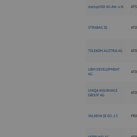
startup300 AG Akt. o.N.
ATS
STRABAG SE
AT
TELEKOM AUSTRIA AG
AT
UBM DEVELOPMENT
AT
AG
UNIQA INSURANCE
AT
GROUP AG
VALNEVA SE EO -,15
FR
VERBUND AG
AT