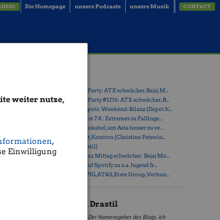
Die Homepage
unsere Podcasts
unsere Musik
AUDIO
CONTACT
Latest Blogs
» Wiener Börse Party: ATX schwächer, Bajaj M...
te weiter nutze,
» Wiener Börse Party #1216: ATX schwächer, B...
» Österreich-Depots: Weekend-Bilanz (Depot K...
, +80.40%
» Börsegeschichte 7.8.: Extremes zu Palfinge...
.000 Euro
» Nachlese: 10 Vokabel, um Asta besser zu ve...
93,31
» PIR-News: Post, Kontron (Christine Petzwin...
r 2021 mit
nformationen
,
» (Christian Drastil)
 Der
e Einwilligung
» Wiener Börse zu Mittag schwächer: Bajaj Mo...
» Börse-Inputs auf Spotify zu u.a. Jugend fr...
» ATX-Trends: VIG, AT&S, Erste Group, Verbun...
ert
ge
Christian Drastil
EUR
STK
Der Namensgeber des Blogs. Ich