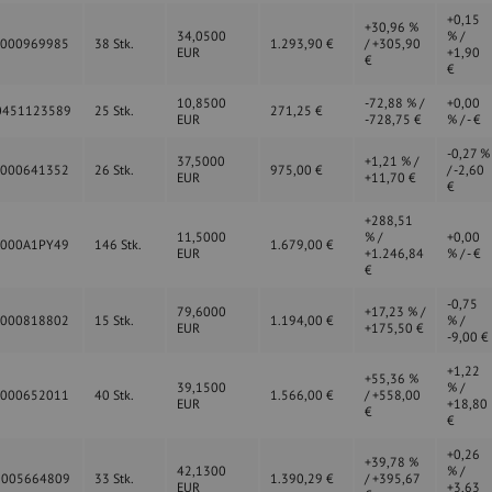
+0,15
+30,96 %
34,0500
% /
0000969985
38 Stk.
1.293,90 €
/ +305,90
EUR
+1,90
€
€
10,8500
-72,88 % /
+0,00
0451123589
25 Stk.
271,25 €
EUR
-728,75 €
% / - €
-0,27 %
37,5000
+1,21 % /
0000641352
26 Stk.
975,00 €
/ -2,60
EUR
+11,70 €
€
+288,51
11,5000
% /
+0,00
0000A1PY49
146 Stk.
1.679,00 €
EUR
+1.246,84
% / - €
€
-0,75
79,6000
+17,23 % /
0000818802
15 Stk.
1.194,00 €
% /
EUR
+175,50 €
-9,00 €
+1,22
+55,36 %
39,1500
% /
0000652011
40 Stk.
1.566,00 €
/ +558,00
EUR
+18,80
€
€
+0,26
+39,78 %
42,1300
% /
0005664809
33 Stk.
1.390,29 €
/ +395,67
EUR
+3,63