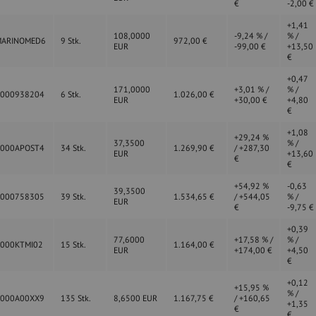
€
-2,00 €
+1,41
108,0000
-9,24 % /
% /
MARINOMED6
9 Stk.
972,00 €
EUR
-99,00 €
+13,50
€
+0,47
171,0000
+3,01 % /
% /
0000938204
6 Stk.
1.026,00 €
EUR
+30,00 €
+4,80
€
+1,08
+29,24 %
37,3500
% /
0000APOST4
34 Stk.
1.269,90 €
/ +287,30
EUR
+13,60
€
€
+54,92 %
-0,63
39,3500
0000758305
39 Stk.
1.534,65 €
/ +544,05
% /
EUR
€
-9,75 €
+0,39
77,6000
+17,58 % /
% /
000KTMI02
15 Stk.
1.164,00 €
EUR
+174,00 €
+4,50
€
+0,12
+15,95 %
% /
0000A00XX9
135 Stk.
8,6500 EUR
1.167,75 €
/ +160,65
+1,35
€
€