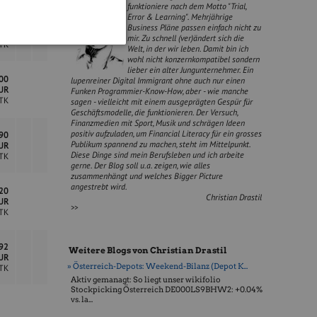
funktioniere nach dem Motto "Trial,
Error & Learning". Mehrjährige
,00
Business Pläne passen einfach nicht zu
UR
mir. Zu schnell (ver)ändert sich die
TK
Welt, in der wir leben. Damit bin ich
wohl nicht konzernkompatibel sondern
lieber ein alter Jungunternehmer. Ein
,00
lupenreiner Digital Immigrant ohne auch nur einen
UR
Funken Programmier-Know-How, aber - wie manche
TK
sagen - vielleicht mit einem ausgeprägten Gespür für
Geschäftsmodelle, die funktionieren. Der Versuch,
Finanzmedien mit Sport, Musik und schrägen Ideen
positiv aufzuladen, um Financial Literacy für ein grosses
,90
Publikum spannend zu machen, steht im Mittelpunkt.
UR
Diese Dinge sind mein Berufsleben und ich arbeite
STK
gerne. Der Blog soll u.a. zeigen, wie alles
zusammenhängt und welches Bigger Picture
angestrebt wird.
,20
Christian Drastil
UR
>>
TK
,92
Weitere Blogs von Christian Drastil
UR
» Österreich-Depots: Weekend-Bilanz (Depot K...
TK
Aktiv gemanagt: So liegt unser wikifolio
Stockpicking Öster­reich DE000LS9BHW2: +0.04%
vs. la...