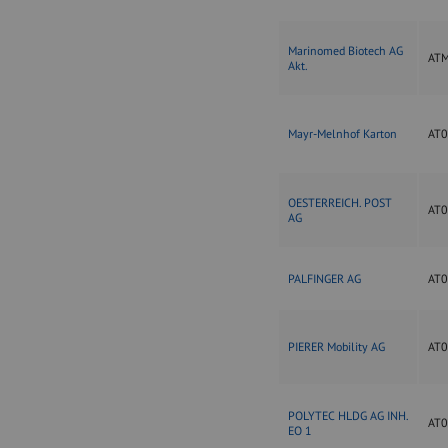
Marinomed Biotech AG
AT
Akt.
Mayr-Melnhof Karton
AT
OESTERREICH. POST
AT
AG
PALFINGER AG
AT
PIERER Mobility AG
AT0
POLYTEC HLDG AG INH.
AT
EO 1