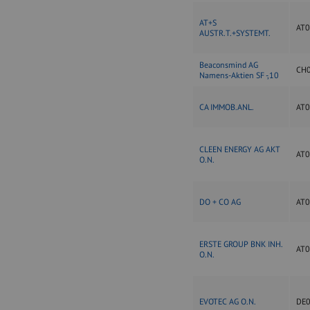
AT+S
AT
AUSTR.T.+SYSTEMT.
Beaconsmind AG
CH
Namens-Aktien SF -,10
CA IMMOB.ANL.
AT
CLEEN ENERGY AG AKT
AT
O.N.
DO + CO AG
AT
ERSTE GROUP BNK INH.
AT
O.N.
EVOTEC AG O.N.
DE