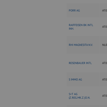
PORR AG
AT
RAIFFEISEN BK INTL
AT
INH.
RHI MAGNESITA N.V.
NL
ROSENBAUER INTL
AT
S IMMO AG
AT
S+T AG
AT
(Z.REG.MK.Z.)O.N.