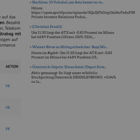
» Nachlese: 10 Vokabel, um Asta besser zu ve...
Hören:
https://open.spotify.com/episode/0QzXjFhOopUnlAoFeduPIN
e auf das
Private Investor Relations Podca...
en.
Bezahlt
» (Christian Drastil)
er, Telekom
Um 11:30 liegt der ATX mit -0.83 Prozent im Minus
Strabag mit
bei 6689 Punkten (Ultimo 2025: 5326, ...
zogen auf
formance
» Wiener Börse zu Mittag schwächer: Bajaj Mo...
Heute im #gabb: Um 11:30 liegt der ATX mit -0.83
Prozent im Minus bei 6689 Punkten (Ul...
AKTION
» Österreich-Depots: Etwas fester (Depot Kom...
Aktiv gemanagt: So liegt unser wikifolio
Stockpicking Öster­reich DE000LS9BHW2: +0.04%
vs. la...
V
K
V
K
V
K