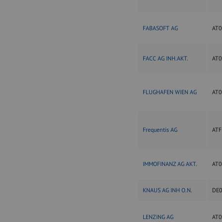
FABASOFT AG
AT
FACC AG INH.AKT.
AT
FLUGHAFEN WIEN AG
AT0
Frequentis AG
AT
IMMOFINANZ AG AKT.
AT
KNAUS AG INH O.N.
DE
LENZING AG
AT