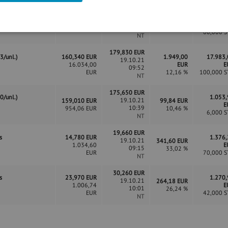
21,250 EUR
1.275
19.10.21
.2021/17.12.2021
16,580 EUR
280,20 EUR
E
09:25
994,80 EUR
28,17 %
60,000 S
NT
179,830 EUR
3/unl.)
160,340 EUR
1.949,00
17.983
19.10.21
16.034,00
EUR
E
09:52
EUR
12,16 %
100,000 S
NT
175,650 EUR
0/unl.)
1.053
19.10.21
159,010 EUR
99,84 EUR
E
10:39
954,06 EUR
10,46 %
6,000 
NT
19,660 EUR
s
14,780 EUR
1.376
19.10.21
341,60 EUR
1.034,60
E
09:15
33,02 %
EUR
70,000 S
NT
30,260 EUR
s
23,970 EUR
1.270
19.10.21
264,18 EUR
1.006,74
E
10:01
26,24 %
EUR
42,000 S
NT