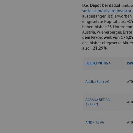
Das
Depot bei dad.at
umfass
social.com/private-investor-
ausgegangen ist) erworben
eingesetzte Kapital aus:
+1
haben bisher 23 Unternehmen
Austria, Wienerberger, Erst
dem Rekordwert von 175,09
das bisher eingesetze Akti
also
+21,29%.
BEZEICHNUNG
˄
ISI
Addiko Bank AG
AT0
AGRANA BET.AG
AT
AKT.O.N.
ANDRITZ AG
AT