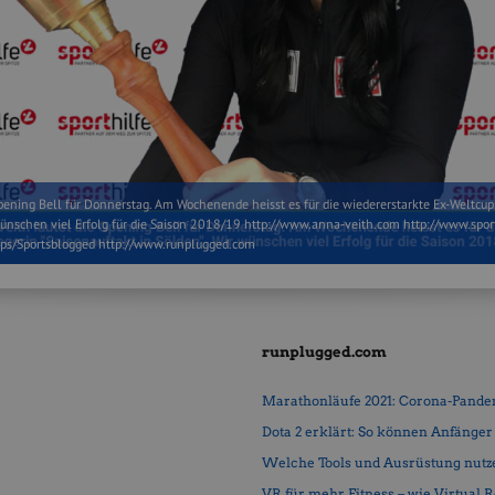
pening Bell für Donnerstag. Am Wochenende heisst es für die wiedererstarkte Ex-Weltcup
wünschen viel Erfolg für die Saison 2018/19 http://www.anna-veith.com http://www.sport
ps/Sportsblogged http://www.runplugged.com
runplugged.com
Marathonläufe 2021: Corona-Pandemi
Dota 2 erklärt: So können Anfänger b
Welche Tools und Ausrüstung nutz
VR für mehr Fitness – wie Virtual Rea