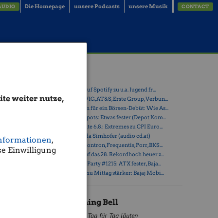
Die Homepage
unsere Podcasts
unsere Musik
AUDIO
CONTACT
Latest Blogs
» Börse-Inputs auf Spotify zu u.a. Jugend fr...
te weiter nutze,
starkte Ex-
» ATX-Trends: VIG, AT&S, Erste Group, Verbun...
ww.anna-
» Zehn Vokabeln für ein Börsen-Debüt: Wie As...
» Österreich-Depots: Etwas fester (Depot Kom...
» Börsegeschichte 6.8.: Extremes zu CPI Euro...
» Nachlese: Linda Simhofer (audio cd.at)
nformationen
,
r von
» PIR-News zu Kontron, Frequentis, Porr, BKS...
e Einwilligung
» ATX steuert auf das 28. Rekordhoch heuer z...
» Wiener Börse Party #1215: ATX fester, Baja...
» Wiener Börse zu Mittag stärker: Bajaj Mobi...
smanagement
Wiener
BSN Opening Bell
Tag für Tag läuten