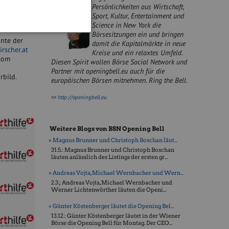
e Banking
Persönlichkeiten aus Wirtschaft,
Sport, Kultur, Entertainment und
Science in New York die
Börsesitzungen ein und bringen
nnte der
damit die Kapitalmärkte in neue
rscher.at
Kreise und ein relaxtes Umfeld.
com
Diesen Spirit wollen Börse Social Network und
Partner mit openingbell.eu auch für die
rbild.
europäischen Börsen mitnehmen. Ring the Bell.
>>
http://openingbell.eu
Weitere Blogs von BSN Opening Bell
» Magnus Brunner und Christoph Boschan läut...
31.5.: Magnus Brunner und Christoph Boschan
läuten anlässlich des Listings der ersten gr...
» Andreas Vojta, Michael Wernbacher und Wern...
2.3.; Andreas Vojta, Michael Wernbacher und
Werner Lichtenwörther läuten die Openi...
» Günter Köstenberger läutet die Opening Bel...
13.12.: Günter Köstenberger läutet in der Wiener
Börse die Opening Bell für Montag. Der CEO...