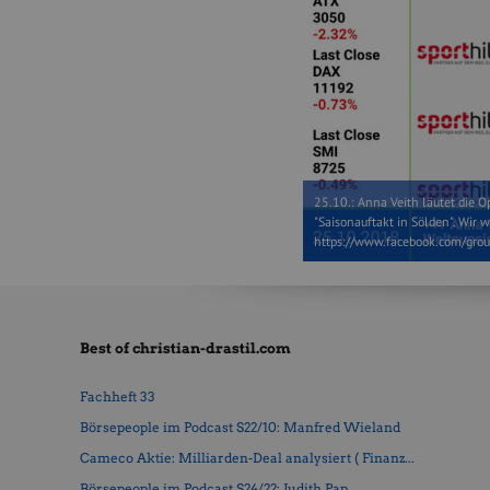
25.10.: Anna Veith läutet die O
"Saisonauftakt in Sölden". Wir 
https://www.facebook.com/grou
Best of christian-drastil.com
Fachheft 33
Börsepeople im Podcast S22/10: Manfred Wieland
Cameco Aktie: Milliarden-Deal analysiert ( Finanz...
Börsepeople im Podcast S24/22: Judith Pap