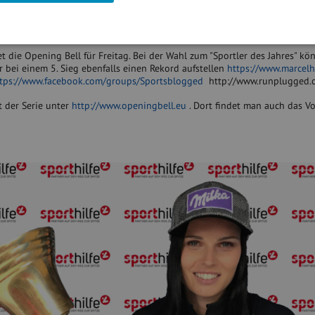
 die Opening Bell für Montag. Die Chefanalystin von Bank Austria Privat
viel Schmäh, BSN-Club-Tipp:
http://www.twitter.com/monika_rosen
/groups/GeldanlageNetwork
t die Opening Bell für Freitag. Bei der Wahl zum "Sportler des Jahres" kö
bei einem 5. Sieg ebenfalls einen Rekord aufstellen
https://www.marcelhi
tps://www.facebook.com/groups/Sportsblogged
http://www.runplugged.
t der Serie unter
http://www.openingbell.eu
. Dort findet man auch das Vo