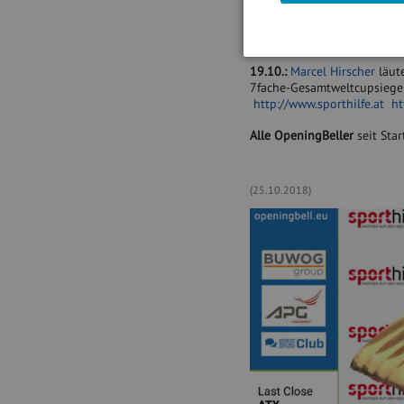
22.10.:
Monika Rosen
läutet
ist eine Börseexpertin mit 
https://www.facebook.com
19.10.:
Marcel Hirscher
läute
7fache-Gesamtweltcupsieger 
http://www.sporthilfe.at
ht
Alle OpeningBeller
seit Star
(25.10.2018)