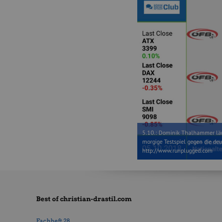
5.10.: Dominik Thalhammer läut
morgige Testspiel gegen die de
http://www.runplugged.com
Best of christian-drastil.com
Fachheft 28