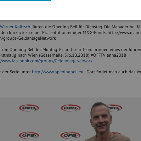
 die Opening Bell für Mittwoch. Die Turnier-Beachvolleyballerin ist in ih
fter auf den Siegespodests von Volksläufen zu finden
groups/Sportsblogged
http://www.runplugged.com
Werner Kolitsch
läuten die Opening Bell für Dienstag. Die Manager bei 
luden kürzlich zu einer Präsentation einiger M&G-Fonds. http://www.mand
m/groups/GeldanlageNetwork
t die Opening Bell für Montag. Er und sein Team bringen eines der führe
, erstmalig nach Wien (Gösserhalle, 5/6.10.2018) #OFFFVienna2018
://www.facebook.com/groups/GeldanlageNetwork
t der Serie unter
http://www.openingbell.eu
. Dort findet man auch das Vo