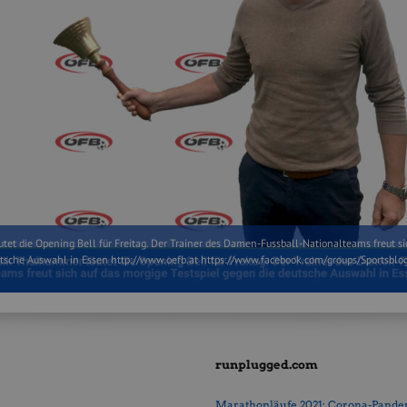
et die Opening Bell für Freitag. Der Trainer des Damen-Fussball-Nationalteams freut si
utsche Auswahl in Essen http://www.oefb.at https://www.facebook.com/groups/Sportsblo
runplugged.com
Marathonläufe 2021: Corona-Pandemi