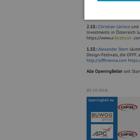
3.10.:
Nora Havlinova
läutet
Zweitsport Running immer ö
https://www.facebook.com/
2.10.:
Christian Lörincz
und
Investments in Österreich 
https://www.
facebook
.co
1.10.:
Alexander Stern
läute
Design-Festivals, die OFFF
http://offfvienna.com
https
Alle OpeningBeller
seit Star
(05.10.2018)