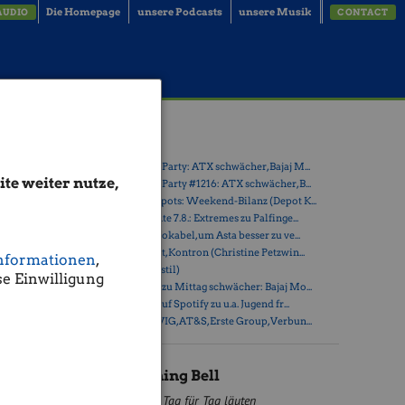
Die Homepage
unsere Podcasts
unsere Musik
AUDIO
CONTACT
Latest Blogs
» Wiener Börse Party: ATX schwächer, Bajaj M...
te weiter nutze,
» Wiener Börse Party #1216: ATX schwächer, B...
» Österreich-Depots: Weekend-Bilanz (Depot K...
ionalteams
» Börsegeschichte 7.8.: Extremes zu Palfinge...
» Nachlese: 10 Vokabel, um Asta besser zu ve...
» PIR-News: Post, Kontron (Christine Petzwin...
nformationen
,
» (Christian Drastil)
e Einwilligung
der
» Wiener Börse zu Mittag schwächer: Bajaj Mo...
sung wird
» Börse-Inputs auf Spotify zu u.a. Jugend fr...
terin
» ATX-Trends: VIG, AT&S, Erste Group, Verbun...
ger Zeit
tet. Der
BSN Opening Bell
Tag für Tag läuten