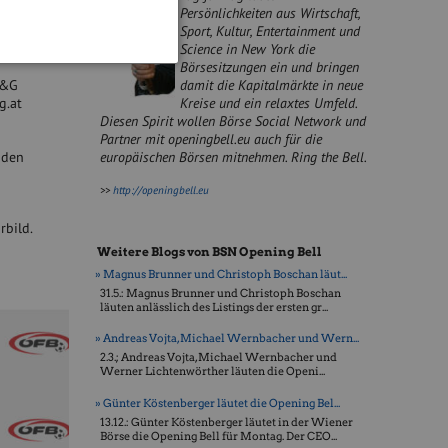
Persönlichkeiten aus Wirtschaft,
rem
Sport, Kultur, Entertainment und
Science in New York die
Börsesitzungen ein und bringen
damit die Kapitalmärkte in neue
M&G
Kreise und ein relaxtes Umfeld.
g.at
Diesen Spirit wollen Börse Social Network und
Partner mit openingbell.eu auch für die
nden
europäischen Börsen mitnehmen. Ring the Bell.
>>
http://openingbell.eu
rbild.
Weitere Blogs von BSN Opening Bell
» Magnus Brunner und Christoph Boschan läut...
31.5.: Magnus Brunner und Christoph Boschan
läuten anlässlich des Listings der ersten gr...
» Andreas Vojta, Michael Wernbacher und Wern...
2.3.; Andreas Vojta, Michael Wernbacher und
Werner Lichtenwörther läuten die Openi...
» Günter Köstenberger läutet die Opening Bel...
13.12.: Günter Köstenberger läutet in der Wiener
Börse die Opening Bell für Montag. Der CEO...