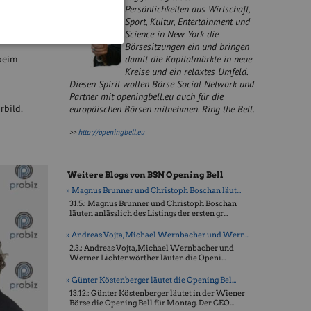
Persönlichkeiten aus Wirtschaft,
log
ist
Sport, Kultur, Entertainment und
ward.com
Science in New York die
Börsesitzungen ein und bringen
beim
damit die Kapitalmärkte in neue
Kreise und ein relaxtes Umfeld.
Diesen Spirit wollen Börse Social Network und
Partner mit openingbell.eu auch für die
rbild.
europäischen Börsen mitnehmen. Ring the Bell.
>>
http://openingbell.eu
Weitere Blogs von BSN Opening Bell
» Magnus Brunner und Christoph Boschan läut...
31.5.: Magnus Brunner und Christoph Boschan
läuten anlässlich des Listings der ersten gr...
» Andreas Vojta, Michael Wernbacher und Wern...
2.3.; Andreas Vojta, Michael Wernbacher und
Werner Lichtenwörther läuten die Openi...
» Günter Köstenberger läutet die Opening Bel...
13.12.: Günter Köstenberger läutet in der Wiener
Börse die Opening Bell für Montag. Der CEO...