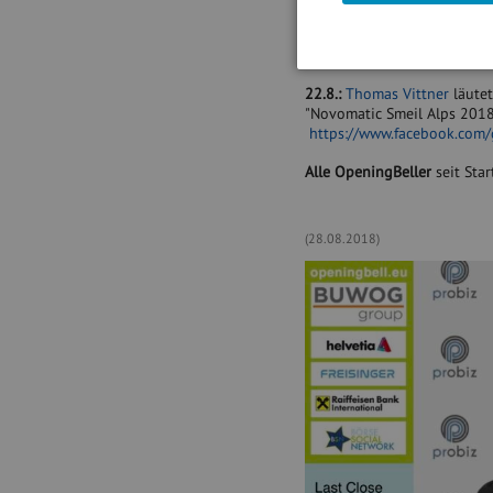
23.8.:
Richard Dobetsberger
beim "Novomatic Smeil Alps
https://www.facebook.com/
22.8.:
Thomas Vittner
läutet
"Novomatic Smeil Alps 2018"
https://www.facebook.com
Alle OpeningBeller
seit Star
(28.08.2018)