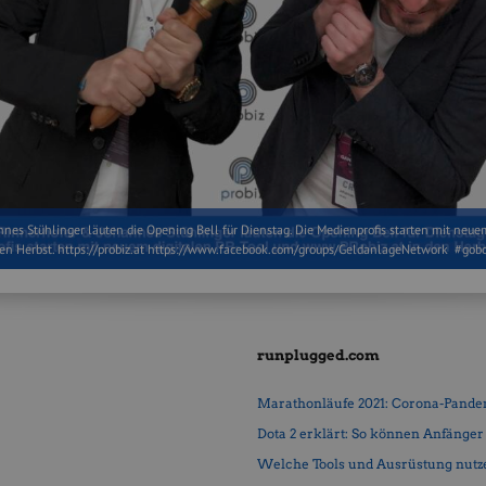
nes Stühlinger läuten die Opening Bell für Dienstag. Die Medienprofis starten mit neue
den Herbst. https://probiz.at https://www.facebook.com/groups/GeldanlageNetwork #go
runplugged.com
Marathonläufe 2021: Corona-Pandemi
Dota 2 erklärt: So können Anfänger b
Welche Tools und Ausrüstung nutz