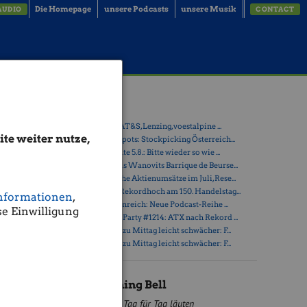
Die Homepage
unsere Podcasts
unsere Musik
AUDIO
CONTACT
 die
Latest Blogs
» ATX-Trends: AT&S, Lenzing, voestalpine ...
te weiter nutze,
» Österreich-Depots: Stockpicking Österreich...
» Börsegeschichte 5.8.: Bitte wieder so wie ...
 starten
» Nachlese: Hans Wanovits Barrique de Beurse...
» PIR-News: Hohe Aktienumsätze im Juli, Rese...
» ATX erreicht Rekordhoch am 150. Handelstag...
nformationen
,
t er beim
» Drastil & Seltenreich: Neue Podcast-Reihe ...
e Einwilligung
rfach
» Wiener Börse Party #1214: ATX nach Rekord ...
work
» Wiener Börse zu Mittag leicht schwächer: F...
» Wiener Börse zu Mittag leicht schwächer: F...
ovomatic
BSN Opening Bell
Tag für Tag läuten