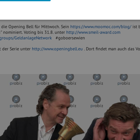
läutet die Opening Bell für Donnerstag. Sein
https://www.sotrawo.com/b
 2018" unter den Nominierten. Voting bis 31.8. unter
http://www.smeil-a
groups/GeldanlageNetwork
#goboersewien
 die Opening Bell für Mittwoch. Sein
https://www.moomoc.com/blog/
ist 
 nominiert. Voting bis 31.8. unter
http://www.smeil-award.com
/groups/GeldanlageNetwork
#goboersewien
t der Serie unter
http://www.openingbell.eu
. Dort findet man auch das Vo