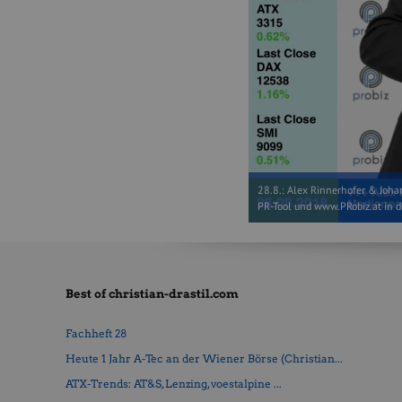
28.8.: Alex Rinnerhofer & Johan
PR-Tool und www.PRobiz.at in 
Best of christian-drastil.com
Fachheft 28
Heute 1 Jahr A-Tec an der Wiener Börse (Christian...
ATX-Trends: AT&S, Lenzing, voestalpine ...