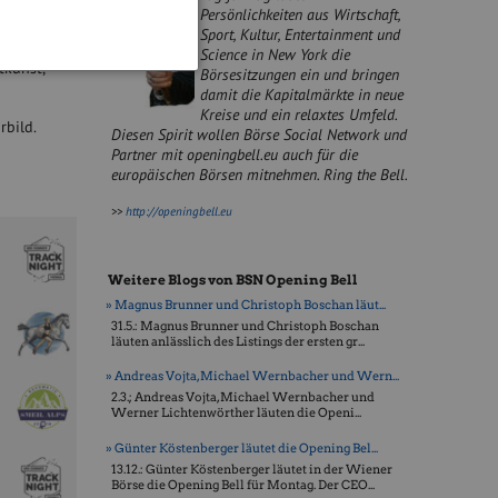
Persönlichkeiten aus Wirtschaft,
Sport, Kultur, Entertainment und
Science in New York die
tkunst,
Börsesitzungen ein und bringen
damit die Kapitalmärkte in neue
Kreise und ein relaxtes Umfeld.
rbild.
Diesen Spirit wollen Börse Social Network und
Partner mit openingbell.eu auch für die
europäischen Börsen mitnehmen. Ring the Bell.
>>
http://openingbell.eu
Weitere Blogs von BSN Opening Bell
» Magnus Brunner und Christoph Boschan läut...
31.5.: Magnus Brunner und Christoph Boschan
läuten anlässlich des Listings der ersten gr...
» Andreas Vojta, Michael Wernbacher und Wern...
2.3.; Andreas Vojta, Michael Wernbacher und
Werner Lichtenwörther läuten die Openi...
» Günter Köstenberger läutet die Opening Bel...
13.12.: Günter Köstenberger läutet in der Wiener
Börse die Opening Bell für Montag. Der CEO...