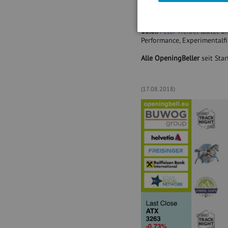
Rosenbauer kommunizierte i
https://www.facebook.com
10.8.:
Peter Weibel
läutet d
Performance, Experimentalf
Alle OpeningBeller
seit Star
(17.08.2018)