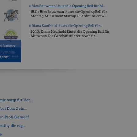
» Ries Bouwman läutet die Opening Bell für M...
15.11.: Ries Bouwman läutet die Opening Bell für
Montag. Mit seinem Startup Guardmine entw...
» Diana Kaufhold läutet die Opening Bell für...
20.10.: Diana Kaufhold läutet die Opening Bell für
Mittwoch. Die Geschäftsführerin von fir...
Mid Summer
d.com
e sorgt für Ver...
ei Dota 2 ein...
en Profi-Gamer?
lity die eig...
fe