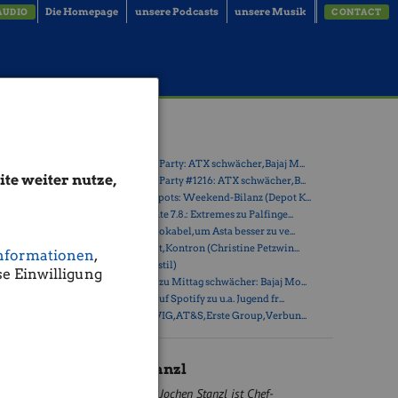
Die Homepage
unsere Podcasts
unsere Musik
AUDIO
CONTACT
ht
Latest Blogs
» Wiener Börse Party: ATX schwächer, Bajaj M...
te weiter nutze,
» Wiener Börse Party #1216: ATX schwächer, B...
» Österreich-Depots: Weekend-Bilanz (Depot K...
» Börsegeschichte 7.8.: Extremes zu Palfinge...
» Nachlese: 10 Vokabel, um Asta besser zu ve...
erhin im
» PIR-News: Post, Kontron (Christine Petzwin...
t auch zum
nformationen
,
eit
» (Christian Drastil)
e Einwilligung
ckenden
» Wiener Börse zu Mittag schwächer: Bajaj Mo...
ionalen
» Börse-Inputs auf Spotify zu u.a. Jugend fr...
» ATX-Trends: VIG, AT&S, Erste Group, Verbun...
enz-
nd die
Jochen Stanzl
t auf ein
Jochen Stanzl ist Chef-
 kommt die