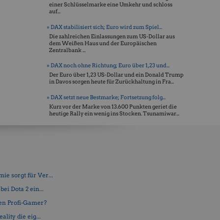
einer Schlüsselmarke eine Umkehr und schloss
auf...
» DAX stabilisiert sich; Euro wird zum Spiel...
Die zahlreichen Einlassungen zum US-Dollar aus
dem Weißen Haus und der Europäischen
Zentralbank ...
» DAX noch ohne Richtung; Euro über 1,23 und...
Der Euro über 1,23 US-Dollar und ein Donald Trump
in Davos sorgen heute für Zurückhaltung in Fra...
» DAX setzt neue Bestmarke; Fortsetzung folg...
Kurz vor der Marke von 13.600 Punkten geriet die
heutige Rally ein wenig ins Stocken. Tsunamiwar...
e sorgt für Ver...
ei Dota 2 ein...
en Profi-Gamer?
lity die eig...