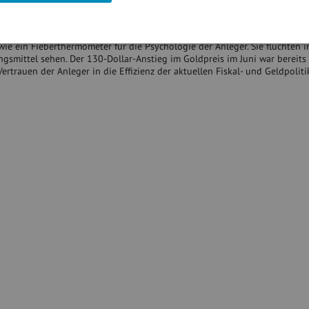
gsten Finanzplätze der Welt als zusätzliches Problem hinzu.
er wenn Gold in Krisenzeiten steigt und Aktienkurse fallen, müssen Anlege
wie ein Fieberthermometer für die Psychologie der Anleger. Sie flüchten i
ungsmittel sehen. Der 130-Dollar-Anstieg im Goldpreis im Juni war bereits
rtrauen der Anleger in die Effizienz der aktuellen Fiskal- und Geldpoliti