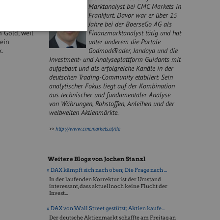
Marktanalyst bei CMC Markets in
Frankfurt. Davor war er über 15
Jahre bei der BoerseGo AG als
r
Finanzmarktanalyst tätig und hat
n Gold, weil
unter anderem die Portale
 ein
GodmodeTrader, Jandaya und die
k.
Investment- und Analyseplattform Guidants mit
aufgebaut und als erfolgreiche Kanäle in der
deutschen Trading-Community etabliert. Sein
analytischer Fokus liegt auf der Kombination
aus technischer und fundamentaler Analyse
von Währungen, Rohstoffen, Anleihen und der
weltweiten Aktienmärkte.
>>
http://www.cmcmarkets.at/de
Weitere Blogs von Jochen Stanzl
» DAX kämpft sich nach oben; Die Frage nach ...
In der laufenden Korrektur ist der Umstand
interessant, dass aktuellnoch keine Flucht der
Invest...
» DAX von Wall Street gestützt; Aktien kaufe...
Der deutsche Aktienmarkt schaffte am Freitag an