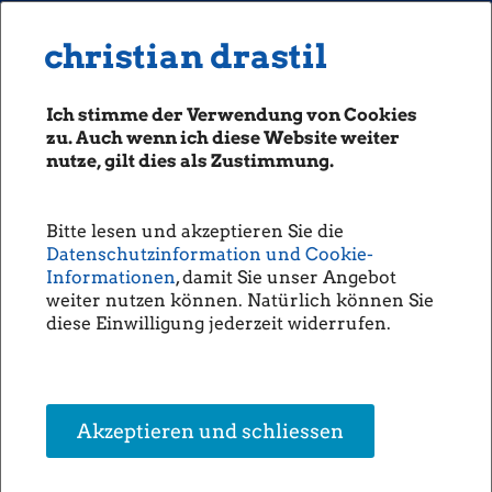
MENU
Seiten: 0 heute/
christian drastil
christian drastil
CLASSICS
boerse-social.com
Ich stimme der Verwendung von Cookies
Magazine
zu. Auch wenn ich diese Website weiter
Fachhefte
nutze, gilt dies als Zustimmung.
Börsebrief
boersegeschichte.at
Bitte lesen und akzeptieren Sie die
sportgeschichte.at
Datenschutzinformation und Cookie-
photaq.com
Informationen
, damit Sie unser Angebot
weiter nutzen können. Natürlich können Sie
openingbell.eu
diese Einwilligung jederzeit widerrufen.
Goldfisch Petra Götz-Frisch mit der Opening Bell für
Donnerstag
AUDIO
#openingbell am 16.6: Petra Götz-Frisch mit der Opening Bell für
Die Homepage
Donnerstag. Die Ex-Sprecherin der börsenotierten S&T feiert dieser
unsere Podcasts
Akzeptieren und schliessen
Tage 6 Monate http.//www.goldfisch.wien mit Produkten aus Meer,
unsere Musik
See >> Öffnen auf photaq.com