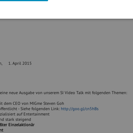
n,
1. April 2015
eine neue Ausgabe von unserem SI Video Talk mit folgenden Themen:
t dem CEO von MIGme Steven Goh
ffentlicht - Siehe folgenden Link:
http://goo.gl/cn5hBs
zialisiert auf Entertainment
d stark steigend
ßter Einzelaktionär
nt