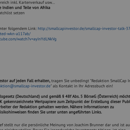
eich inkl. Kartenverkauf usw...
 Indien und Teile von Afrika
tchlist setzen
unter folgendem Link:
http://smallcapinvestor.de/smallcap-investor-talk-3
ited-wkn-a117ab/
utube.com/watch?v=ayInYdLNkVg
stor auf jeden Fall erhalten,
tragen Sie unbedingt "Redaktion SmallCap In
aktion@smallcap-investor.de
" als Kontakt in Ihr Adressbuch ein!
sgesetz (Deutschland) und gemäß § 48f Abs. 5 BörseG (Österreich) möch
IK gekennzeichnete Wertpapiere zum Zeitpunkt der Erstellung dieser Publ
beiter der Redaktion gehalten werden. Nähere Informationen zu
isikohinweisen finden Sie unter unten angeführten Links.
ief stellt nur die persönliche Meinung von Joachim Brunner dar und ist au