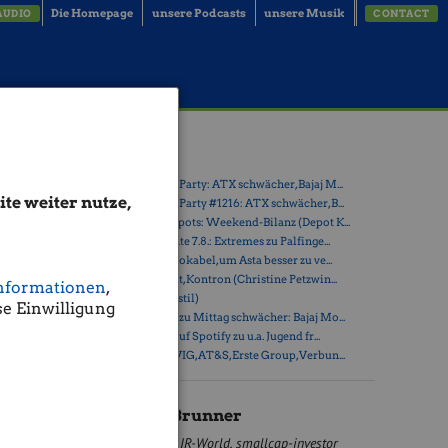
Die Homepage
unsere Podcasts
unsere Musik
AUDIO
CONTACT
mited
Latest Blogs
» Wiener Börse Party: ATX schwächer, Bajaj M...
te weiter nutze,
» Wiener Börse Party #1216: ATX schwächer, B...
» Österreich-Depots: Weekend-Bilanz (Depot K...
» Börsegeschichte 7.8.: Extremes zu Palfinge...
» Nachlese: 10 Vokabel, um Asta besser zu ve...
» PIR-News: Post, Kontron (Christine Petzwin...
nformationen
,
» (Christian Drastil)
e Einwilligung
» Wiener Börse zu Mittag schwächer: Bajaj Mo...
» Börse-Inputs auf Spotify zu u.a. Jugend fr...
» ATX-Trends: VIG, AT&S, Erste Group, Verbun...
Joachim Brunner
IR-World, smallcap-investor