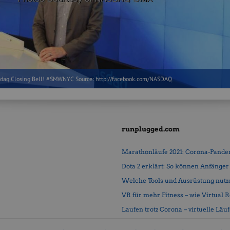
sdaq Closing Bell! #SMWNYC Source: http://facebook.com/NASDAQ
runplugged.com
Marathonläufe 2021: Corona-Pandemi
Dota 2 erklärt: So können Anfänger b
Welche Tools und Ausrüstung nutz
VR für mehr Fitness – wie Virtual Rea
Laufen trotz Corona – virtuelle Läu