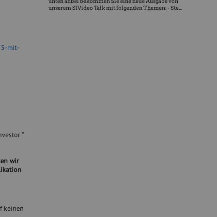
unten anbei bekommen Sie eine neue Ausgabe von
unserem SIVideo Talk mit folgenden Themen: - Ste...
75-mit-
vestor "
ten wir
ikation
f keinen