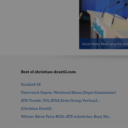
Social Media Week rang the Na
Best of christian-drastil.com
Fachheft 38
Österreich-Depots: Weekend-Bilanz (Depot Kommentar)
ATX-Trends: VIG, AT&S, Erste Group, Verbund ...
(Christian Drastil)
Wiener Börse Party #1216: ATX schwächer, Bajaj Mo...