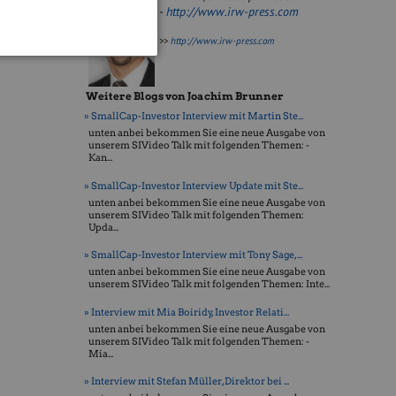
-
http://www.irw-press.com
>>
http://www.irw-press.com
Weitere Blogs von Joachim Brunner
» SmallCap-Investor Interview mit Martin Ste...
unten anbei bekommen Sie eine neue Ausgabe von
unserem SIVideo Talk mit folgenden Themen: -
Kan...
» SmallCap-Investor Interview Update mit Ste...
unten anbei bekommen Sie eine neue Ausgabe von
unserem SIVideo Talk mit folgenden Themen:
Upda...
» SmallCap-Investor Interview mit Tony Sage,...
unten anbei bekommen Sie eine neue Ausgabe von
unserem SIVideo Talk mit folgenden Themen: Inte...
» Interview mit Mia Boiridy, Investor Relati...
unten anbei bekommen Sie eine neue Ausgabe von
unserem SIVideo Talk mit folgenden Themen: -
Mia...
» Interview mit Stefan Müller, Direktor bei ...