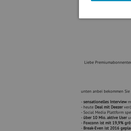
Liebe Premiumabonnente
unten anbei bekommen Sie 
-
sensationelles Interview
mi
- heute
Deal mit Deezer
verö
- Social Media Plattform spe
-
über 10 Mio. aktive User
un
-
Foxconn ist mit 19,9% grö
-
Break-Even ist 2016 gepla