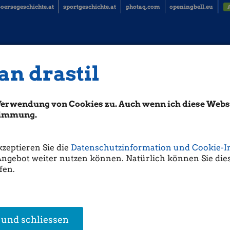
oersegeschichte.at
sportgeschichte.at
photaq.com
openingbell.eu
an drastil
estor mit Steven Goh von MIGme Li
 (Joachim Brunner)
Verwendung von Cookies zu. Auch wenn ich diese Websi
stimmung.
kzeptieren Sie die
Datenschutzinformation und Cookie-I
Angebot weiter nutzen können. Natürlich können Sie dies
fen.
 und schliessen