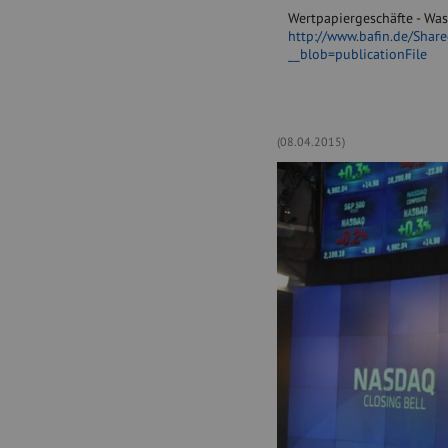
Wertpapiergeschäfte - Was
http://www.bafin.de/Shar
__blob=publicationFile
(08.04.2015)