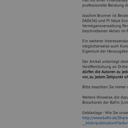
Fall mit einer Finanzanaly
professionelle Beratung 
Joachim Brunner ist Berat
0A0636) und PI Value Gro
Vermögensverwaltung Portfo
beschriebenen Aktien im 
Ein weiterer Interessens
möglicherweise auch Kund
Eigentum der Herausgebe
Der Artikel unterliegt de
Veröffentlichung an Dritt
dürfen die Autoren zu jede
vor, zu jedem Zeitpunkt o
Bitte beachten Sie immer
Weitere Hinweise, die daz
Broschüren der BaFin (Link
Geldanlage - Wie Sie unse
http://www.bafin.de/Shar
__blob=publicationFile&v