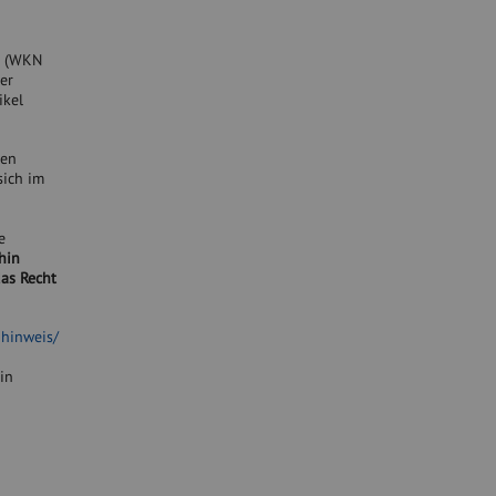
e (WKN
er
ikel
men
sich im
e
hin
das Recht
ohinweis/
in