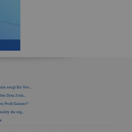
e sorgt für Ver...
ei Dota 2 ein...
en Profi-Gamer?
lity die eig...
fe