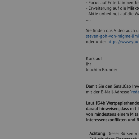
- Focus auf Entertainmentber
- Erweiterung auf die
Märkte
- Aktie unbedingt auf die Wa
....
Sie finden das Video auch 
steven-goh-von-migme-lim
oder unter
https://www.yo
Kurs auf
Ihr
Joachim Brunner
Damit Sie den SmallCap Inve
mit der E-Mail-Adresse "
red
Laut §34b Wertpapierhandel
darauf hinweisen, dass mit 
von mindestens einem Mitar
Interessenskonflikten und R
Achtung
: Dieser Börsenbr