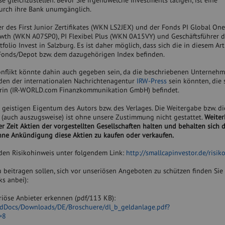
se gleichzustellen. Bevor Sie irgendwelche Investments tätigen, ist eine
durch ihre Bank unumgänglich.
er des First Junior Zertifikates (WKN LS2JEX) und der Fonds PI Global On
wth (WKN A07SP0), PI Flexibel Plus (WKN 0A15VY) und Geschäftsführer d
lio Invest in Salzburg. Es ist daher möglich, dass sich die in diesem Art
Fonds/Depot bzw. dem dazugehörigen Index befinden.
konflikt könnte dahin auch gegeben sein, da die beschriebenen Unterneh
en der internationalen Nachrichtenagentur
IRW-Press
sein könnten, die 
rin (IR-WORLD.com Finanzkommunikation GmbH) befindet.
m geistigen Eigentum des Autors bzw. des Verlages. Die Weitergabe bzw. di
e (auch auszugsweise) ist ohne unsere Zustimmung nicht gestattet.
Weiter
r Zeit Aktien der vorgestellten Gesellschaften halten und behalten sich 
hne Ankündigung diese Aktien zu kaufen oder verkaufen.
 den Risikohinweis unter folgendem Link:
http://smallcapinvestor.de/risik
u beitragen sollen, sich vor unseriösen Angeboten zu schützen finden Sie 
s anbei):
riöse Anbieter erkennen (pdf/113 KB):
edDocs/Downloads/DE/Broschuere/dl_b_geldanlage.pdf?
=8