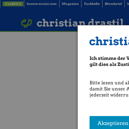
boerse-social.com
Magazine
Fachhefte
Börsebrief
b
CLASSICS
LinkedIn
Imprint
BUCH BESTELLEN
christian drastil
christi
SmallCap Inv
(WKN A117AB)
Ich stimme der 
gilt dies als Zu
Bitte lesen und a
damit Sie unser 
jederzeit widerru
Akzeptieren